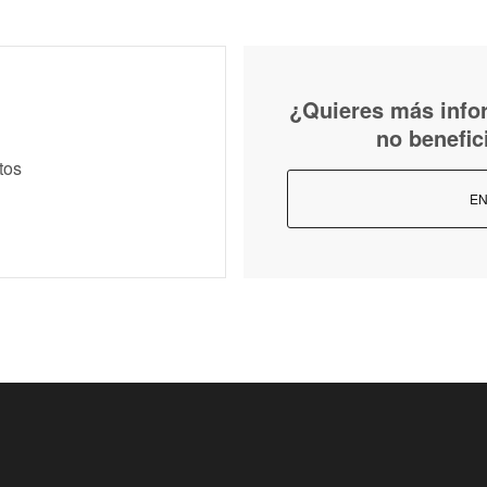
¿Quieres más infor
no benefic
tos
EN