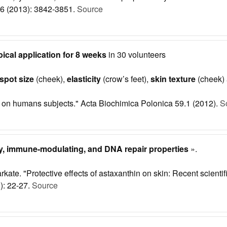
.16 (2013): 3842-3851.
Source
pical application for 8 weeks
in 30 volunteers
spot size
(cheek),
elasticity
(crow’s feet),
skin texture
(cheek)
n on humans subjects." Acta Biochimica Polonica 59.1 (2012).
S
ry, immune-modulating, and DNA repair properties
».
ate. "Protective effects of astaxanthin on skin: Recent scienti
): 22-27.
Source