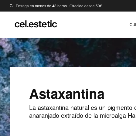
Entrega en menos de 48 horas | Ofrecido desde 59€
CU
Astaxantina
La astaxantina natural es un pigmento c
anaranjado extraído de la microalga Ha