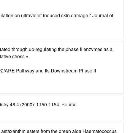
ulation on ultraviolet-induced skin damage." Journal of
ted through up-regulating the phase II enzymes as a
tive stress ».
NRF2/ARE Pathway and Its Downstream Phase II
mistry 48.4 (2000): 1150-1154.
Source
and astaxanthin esters from the green alga Haematococcus