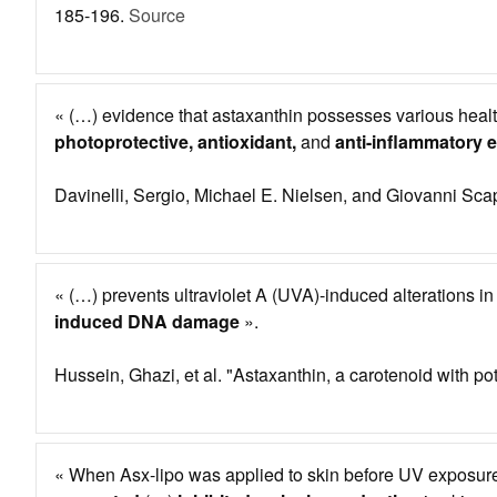
185-196.
Source
« (…) evidence that astaxanthin possesses various health 
photoprotective, antioxidant,
and
anti-inflammatory e
Davinelli, Sergio, Michael E. Nielsen, and Giovanni Scap
« (…) prevents ultraviolet A (UVA)-induced alterations i
induced DNA damage
».
Hussein, Ghazi, et al. "Astaxanthin, a carotenoid with po
« When Asx-lipo was applied to skin before UV exposur