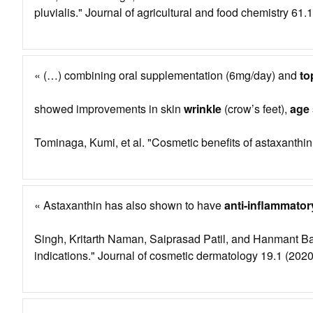
pluvialis." Journal of agricultural and food chemistry 61
« (…) combining oral supplementation (6mg/day) and
to
showed improvements in skin
wrinkle
(crow’s feet),
age 
Tominaga, Kumi, et al. "Cosmetic benefits of astaxanthi
« Astaxanthin has also shown to have
anti-inflammato
Singh, Kritarth Naman, Saiprasad Patil, and Hanmant Bark
indications." Journal of cosmetic dermatology 19.1 (2020