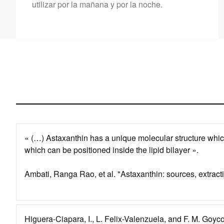
utilizar por la mañana y por la noche.
« (…) Astaxanthin has a unique molecular structure which
which can be positioned inside the lipid bilayer ».
Ambati, Ranga Rao, et al. "Astaxanthin: sources, extracti
Higuera-Ciapara, I., L. Felix-Valenzuela, and F. M. Goycoo