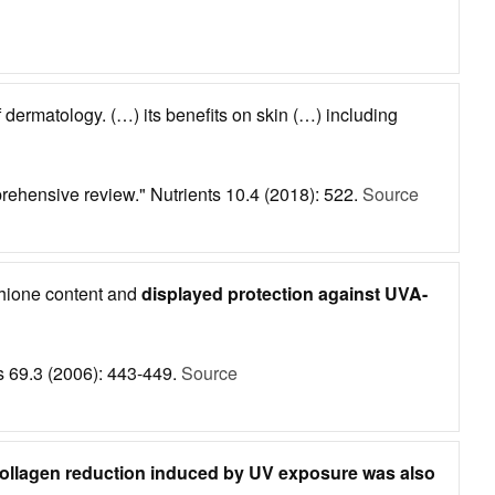
 dermatology. (…) its benefits on skin (…) including
prehensive review." Nutrients 10.4 (2018): 522.
Source
athione content and
displayed protection against UVA-
ts 69.3 (2006): 443-449.
Source
ollagen reduction induced by UV exposure was also