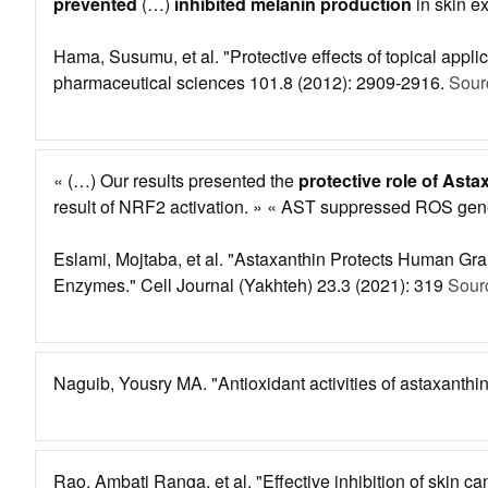
prevented
(…)
inhibited melanin production
in skin e
Hama, Susumu, et al. "Protective effects of topical appli
pharmaceutical sciences 101.8 (2012): 2909-2916.
Sour
« (…) Our results presented the
protective role of Asta
result of NRF2 activation. » « AST suppressed ROS gener
Eslami, Mojtaba, et al. "Astaxanthin Protects Human Gr
Enzymes." Cell Journal (Yakhteh) 23.3 (2021): 319
Sour
Naguib, Yousry MA. "Antioxidant activities of astaxanthi
Rao, Ambati Ranga, et al. "Effective inhibition of skin 