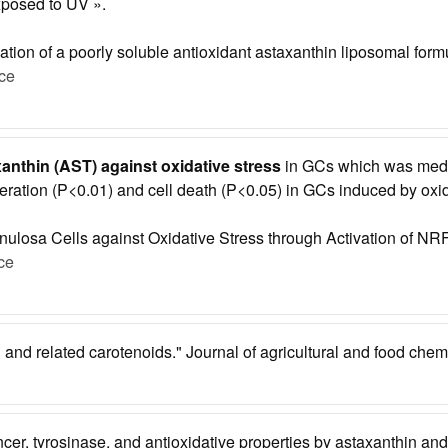
xposed to UV ».
cation of a poorly soluble antioxidant astaxanthin liposomal form
ce
xanthin (AST) against oxidative stress
in GCs which was media
ation (P<0.01) and cell death (P<0.05) in GCs induced by oxida
anulosa Cells against Oxidative Stress through Activation of 
ce
n and related carotenoids." Journal of agricultural and food che
cancer, tyrosinase, and antioxidative properties by astaxanthin 