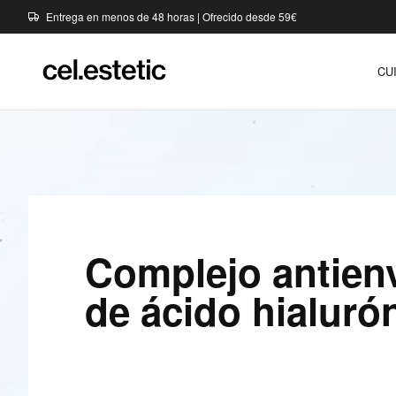
Entrega en menos de 48 horas | Ofrecido desde 59€
CU
Complejo antien
de ácido hialur