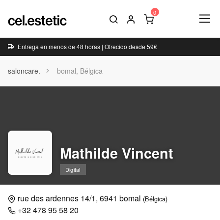
Entrega en menos de 48 horas | Ofrecido desde 59€
saloncare.
bomal, Bélgica
Mathilde Vincent
Digital
rue des ardennes 14/1, 6941 bomal
(Bélgica)
+32 478 95 58 20