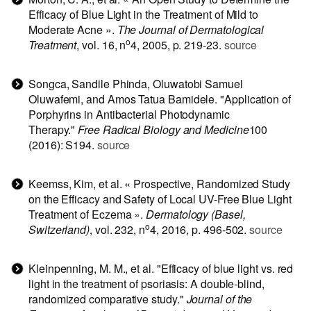
Efficacy of Blue Light in the Treatment of Mild to
Moderate Acne ».
The Journal of Dermatological
o
Treatment
, vol. 16, n
4, 2005, p. 219‑23.
source
Songca, Sandile Phinda, Oluwatobi Samuel
Oluwafemi, and Amos Tatua Bamidele. "Application of
Porphyrins in Antibacterial Photodynamic
Therapy."
Free Radical Biology and Medicine
100
(2016): S194.
source
Keemss, Kim, et al. « Prospective, Randomized Study
on the Efficacy and Safety of Local UV-Free Blue Light
Treatment of Eczema ».
Dermatology (Basel,
o
Switzerland)
, vol. 232, n
4, 2016, p. 496‑502.
source
Kleinpenning, M. M., et al. "Efficacy of blue light vs. red
light in the treatment of psoriasis: A double‐blind,
randomized comparative study."
Journal of the