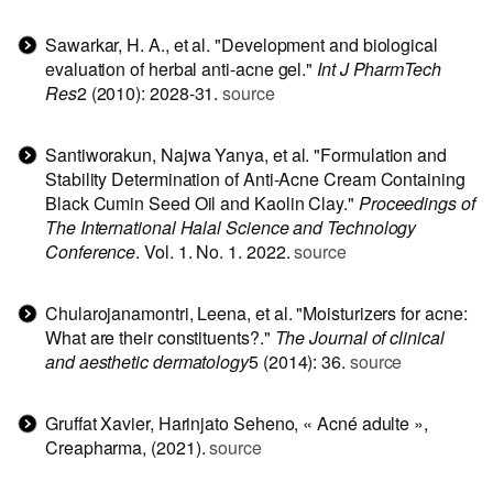
Sawarkar, H. A., et al. "Development and biological
evaluation of herbal anti-acne gel."
Int J PharmTech
Res
2 (2010): 2028-31.
source
Santiworakun, Najwa Yanya, et al. "Formulation and
Stability Determination of Anti-Acne Cream Containing
Black Cumin Seed Oil and Kaolin Clay."
Proceedings of
The International Halal Science and Technology
Conference
. Vol. 1. No. 1. 2022.
source
Chularojanamontri, Leena, et al. "Moisturizers for acne:
What are their constituents?."
The Journal of clinical
and aesthetic dermatology
5 (2014): 36.
source
Gruffat Xavier, Harinjato Seheno, « Acné adulte »,
Creapharma, (2021).
source