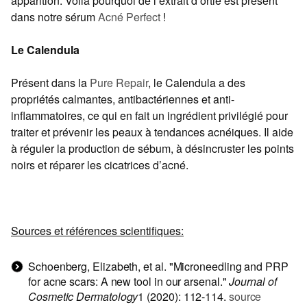
apparition. Voilà pourquoi de l’extrait d’ortie est présent
dans notre sérum
Acné Perfect
!
Le Calendula
Présent dans la
Pure Repair
, le Calendula a des
propriétés calmantes, antibactériennes et anti-
inflammatoires, ce qui en fait un ingrédient privilégié pour
traiter et prévenir les peaux à tendances acnéiques. Il aide
à réguler la production de sébum, à désincruster les points
noirs et réparer les cicatrices d’acné.
Sources et références scientifiques:
Schoenberg, Elizabeth, et al. "Microneedling and PRP
for acne scars: A new tool in our arsenal."
Journal of
Cosmetic Dermatology
1 (2020): 112-114.
source