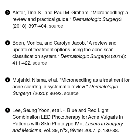
Alster, Tina S., and Paul M. Graham. "Microneedling: a
review and practical guide."
Dermatologic Surgery
3
(2018): 397-404.
source
Boen, Monica, and Carolyn Jacob. "A review and
update of treatment options using the acne scar
classification system."
Dermatologic Surgery
3 (2019):
411-422.
source
Mujahid, Nisma, et al. "Microneedling as a treatment for
acne scarring: a systematic review."
Dermatologic
Surgery
1 (2020): 86-92.
source
Lee, Seung Yoon, et al. « Blue and Red Light
Combination LED Phototherapy for Acne Vulgaris in
Patients with Skin Phototype IV ».
Lasers in Surgery
o
and Medicine
, vol. 39, n
2, février 2007, p. 180‑88.