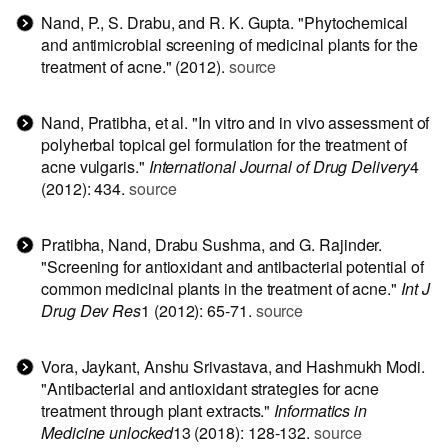
Nand, P., S. Drabu, and R. K. Gupta. "Phytochemical
and antimicrobial screening of medicinal plants for the
treatment of acne." (2012).
source
Nand, Pratibha, et al. "In vitro and in vivo assessment of
polyherbal topical gel formulation for the treatment of
acne vulgaris."
International Journal of Drug Delivery
4
(2012): 434.
source
Pratibha, Nand, Drabu Sushma, and G. Rajinder.
"Screening for antioxidant and antibacterial potential of
common medicinal plants in the treatment of acne."
Int J
Drug Dev Res
1 (2012): 65-71.
source
Vora, Jaykant, Anshu Srivastava, and Hashmukh Modi.
"Antibacterial and antioxidant strategies for acne
treatment through plant extracts."
Informatics in
Medicine unlocked
13 (2018): 128-132.
source