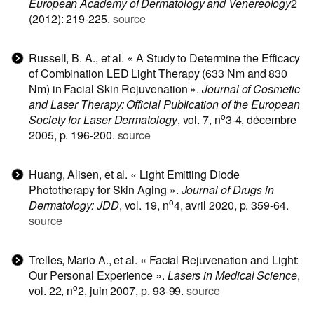
European Academy of Dermatology and Venereology
2
(2012): 219-225.
source
Russell, B. A., et al. « A Study to Determine the Efficacy
of Combination LED Light Therapy (633 Nm and 830
Nm) in Facial Skin Rejuvenation ».
Journal of Cosmetic
and Laser Therapy: Official Publication of the European
o
Society for Laser Dermatology
, vol. 7, n
3‑4, décembre
2005, p. 196‑200.
source
Huang, Alisen, et al. « Light Emitting Diode
Phototherapy for Skin Aging ».
Journal of Drugs in
o
Dermatology: JDD
, vol. 19, n
4, avril 2020, p. 359‑64.
source
Trelles, Mario A., et al. « Facial Rejuvenation and Light:
Our Personal Experience ».
Lasers in Medical Science
,
o
vol. 22, n
2, juin 2007, p. 93‑99.
source