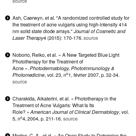
source
Ash, Caerwyn, et al. "A randomized controlled study for
the treatment of acne vulgaris using high-intensity 414
nm solid state diode arrays."
Journal of Cosmetic and
Laser Therapy
4 (2015): 170-176.
source
Noborio, Reiko, et al. « A New Targeted Blue Light
Phototherapy for the Treatment of
Acne ».
Photodermatology, Photoimmunology &
o
Photomedicine
, vol. 23, n
1, février 2007, p. 32‑34.
source
Charakida, Aikaterini, et al. « Phototherapy in the
Treatment of Acne Vulgaris: What Is Its
Role? »
American Journal of Clinical Dermatology
, vol.
o
5, n
4, 2004, p. 211‑16.
source
Morton, C. A., et al. « An Open Study to Determine the