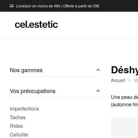
Livraison en moins de 48h | Offerte à partir de 59€
Déshy
Nos gammes
Accueil
V
Vos préocupations
Une peau dés
(automne hiv
Imperfections
Taches
Rides
Cellulite