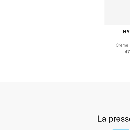
HY
Crème l
47
La presse