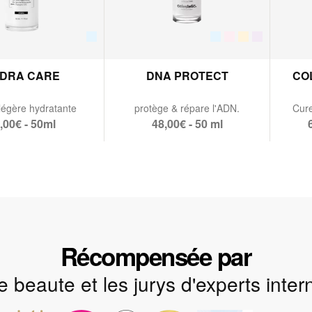
DRA CARE
DNA PROTECT
CO
égère hydratante
protège & répare l'ADN.
Cure
,00€ - 50ml
48,00€ - 50 ml
Récompensée par
 beaute et les jurys d'experts inte