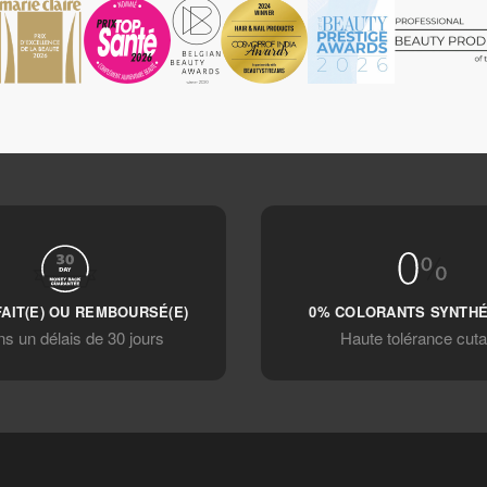
FAIT(E) OU REMBOURSÉ(E)
0% COLORANTS SYNTH
s un délais de 30 jours
Haute tolérance cut