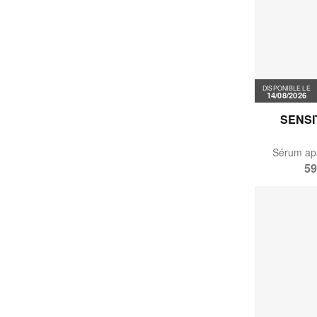
DISPONIBLE LE
14/08/2026
SENSI
Sérum apa
59