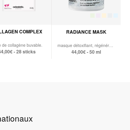
LLAGEN COMPLEX
RADIANCE MASK
 de collagène buvable.
masque détoxifiant, régénérant & protecteur d'ADN.
64,00€ - 28 sticks
44,00€ - 50 ml
rnationaux