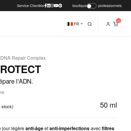
Service Clientèle
boutique
professionnels
FR
& DNA Repair Complex.
PROTECT
épare l'ADN.
vis
50 ml
 stock)
 jour légère
anti-âge
et
anti-imperfections
avec
filtres