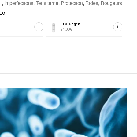
n
,
Imperfections
,
Teint terne
,
Protection
,
Rides
,
Rougeurs
EC
EGF Regen
91,00€