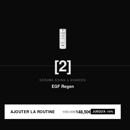
[2]
SÉRUMS SOINS & AVANCÉS
EGF Regen
148,50€
AJOUTER LA ROUTINE
165,00€
JUSQU'A -10%