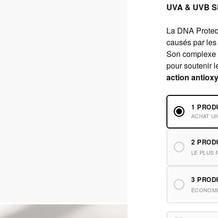
UVA & UVB S
La DNA Prote
causés par les 
Son complexe de
pour soutenir 
action antiox
1 PROD
ACHAT U
2 PROD
LE PLUS 
3 PROD
ÉCONOMI