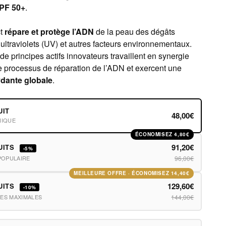
PF 50+
.
ct
répare et protège l’ADN
de la peau des dégâts
ultraviolets (UV) et autres facteurs environnementaux.
 principes actifs innovateurs travaillent en synergie
le processus de réparation de l’ADN et exercent une
ydante globale
.
UIT
48,00€
NIQUE
ÉCONOMISEZ 4,80€
91,20€
UITS
-5%
POPULAIRE
96,00€
MEILLEURE OFFRE · ÉCONOMISEZ 14,40€
129,60€
UITS
-10%
ES MAXIMALES
144,00€