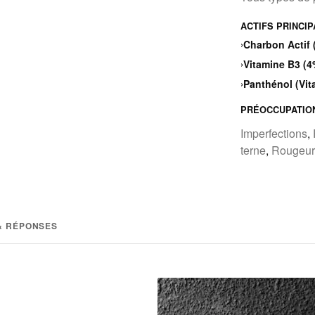
ACTIFS PRINCI
›
Charbon Actif 
›
Vitamine B3 (4
›
Panthénol (Vit
PRÉOCCUPATIO
Imperfections
,
terne
,
Rougeur
& RÉPONSES