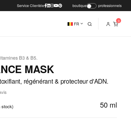
Service Clientèle
boutique
professionnels
FR
vitamines B3 & B5.
ANCE MASK
xifiant, régénérant & protecteur d'ADN.
Avis
50 ml
 stock)