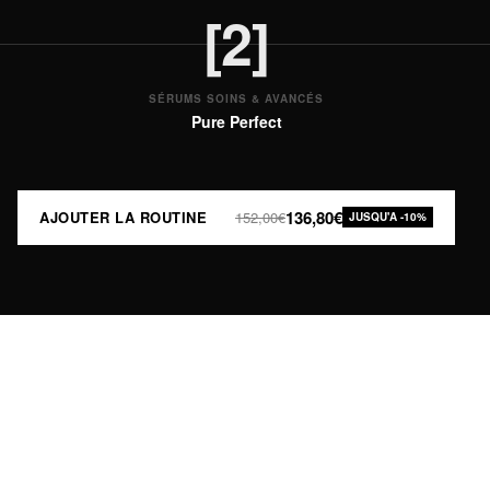
[2]
SÉRUMS SOINS & AVANCÉS
Pure Perfect
136,80€
AJOUTER LA ROUTINE
152,00€
JUSQU'A -10%