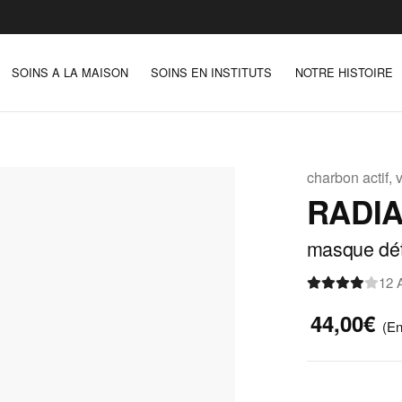
SOINS A LA MAISON
SOINS EN INSTITUTS
NOTRE HISTOIRE
charbon actif, 
RADI
masque déto
12 
44,00€
(En