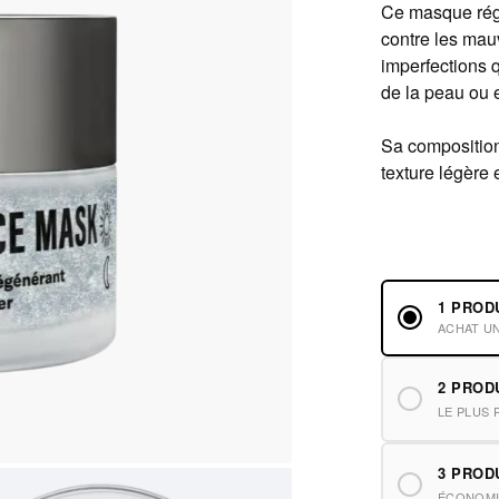
Ce masque régé
contre les mau
imperfections q
de la peau ou e
Sa compositio
texture légère e
1 PROD
ACHAT U
2 PROD
LE PLUS 
3 PROD
ÉCONOMI