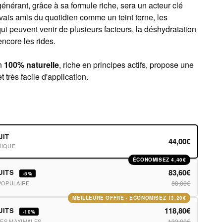
nérant, grâce à sa formule riche, sera un acteur clé
vais amis du quotidien comme un teint terne, les
ui peuvent venir de plusieurs facteurs, la déshydratation
ncore les rides.
n
100% naturelle
, riche en principes actifs, propose une
t très facile d'application.
UIT
44,00€
NIQUE
ÉCONOMISEZ 4,40€
83,60€
UITS
-5%
POPULAIRE
88,00€
MEILLEURE OFFRE · ÉCONOMISEZ 13,20€
118,80€
UITS
-10%
ES MAXIMALES
132,00€