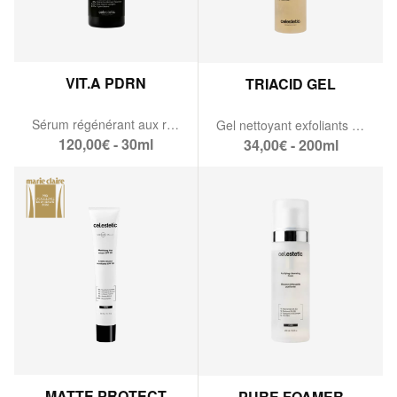
VIT.A PDRN
TRIACID GEL
Sérum régénérant aux rétinoïdes & PDRN
Gel nettoyant exfoliants aux acides de fruits
120,00€ - 30ml
34,00€ - 200ml
MATTE PROTECT
PURE FOAMER