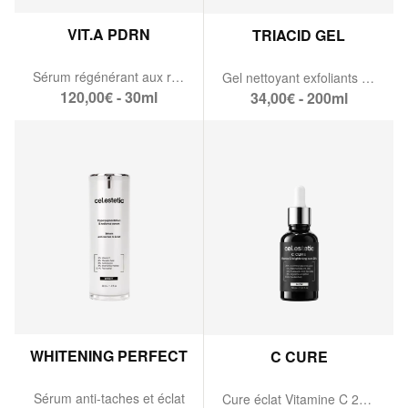
VIT.A PDRN
TRIACID GEL
Sérum régénérant aux rétinoïdes & PDRN
Gel nettoyant exfoliants aux acides de fruits
120,00€ - 30ml
34,00€ - 200ml
WHITENING PERFECT
C CURE
Sérum anti-taches et éclat
Cure éclat Vitamine C 20%