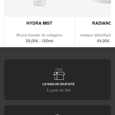
HYDRA MIST
RADIANCE
Brume booster de collagène
38,00€ - 100ml
44,00€ - 
LIVRAISON GRATUITE
À partir de 59€