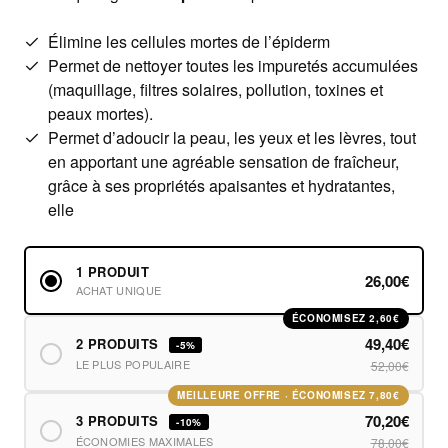
Élimine les cellules mortes de l’épiderm
Permet de nettoyer toutes les impuretés accumulées
(maquillage, filtres solaires, pollution, toxines et
peaux mortes).
Permet d’adoucir la peau, les yeux et les lèvres, tout
en apportant une agréable sensation de fraîcheur,
grâce à ses propriétés apaisantes et hydratantes,
elle
1 PRODUIT
26,00€
ACHAT UNIQUE
ÉCONOMISEZ 2,60€
49,40€
2 PRODUITS
-5%
LE PLUS POPULAIRE
52,00€
MEILLEURE OFFRE · ÉCONOMISEZ 7,80€
70,20€
3 PRODUITS
-10%
ÉCONOMIES MAXIMALES
78,00€