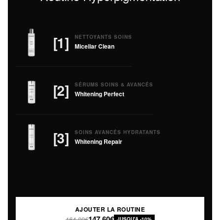
[1]
NETTOYANTS SOINS
Micellar Clean
[2]
SÉRUMS SOINS & AVANCÉS
Whitening Perfect
[3]
SOINS AVANCÉS HYDRATANTS
Whitening Repair
AJOUTER LA ROUTINE
147,60€
164,00€
JUSQU'A -10%