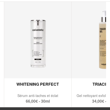
WHITENING PERFECT
TRIACID
Sérum anti-taches et éclat
66,00€ - 30ml
34,00€ - 