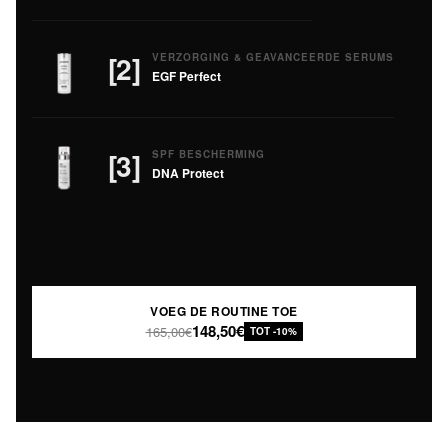
[2]
VERZORGING & GEAVANCEERDE SERUMS
EGF Perfect
[3]
SPF BESCHERMING
DNA Protect
VOEG DE ROUTINE TOE
148,50€
165,00€
TOT -10%