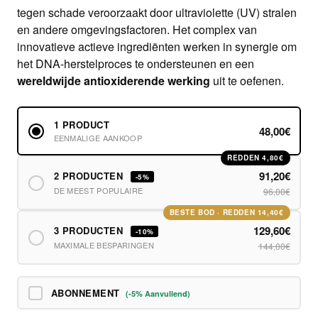
tegen schade veroorzaakt door ultraviolette (UV) stralen
en andere omgevingsfactoren. Het complex van
innovatieve actieve ingrediënten werken in synergie om
het DNA-herstelproces te ondersteunen en een
wereldwijde antioxiderende werking
uit te oefenen.
1 PRODUCT
48,00€
EENMALIGE AANKOOP
REDDEN 4,80€
91,20€
2 PRODUCTEN
-5%
DE MEEST POPULAIRE
96,00€
BESTE BOD · REDDEN 14,40€
129,60€
3 PRODUCTEN
-10%
MAXIMALE BESPARINGEN
144,00€
ABONNEMENT
(-5% Aanvullend)