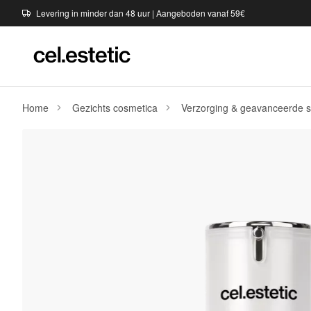
Levering in minder dan 48 uur | Aangeboden vanaf 59€
Home
Gezichts cosmetica
Verzorging & geavanceerde 