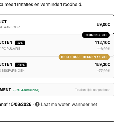
lmeert irritaties en vermindert roodheid.
UCT
59,00€
GE AANKOOP
REDDEN 5,90€
112,10€
DUCTEN
-5%
T POPULAIRE
118,00€
BESTE BOD · REDDEN 17,70€
159,30€
DUCTEN
-10%
E BESPARINGEN
177,00€
EMENT
Te allen tijde aanpasbaar
(-5% Aanvullend)
anaf
15/08/2026
-
Laat me weten wanneer het