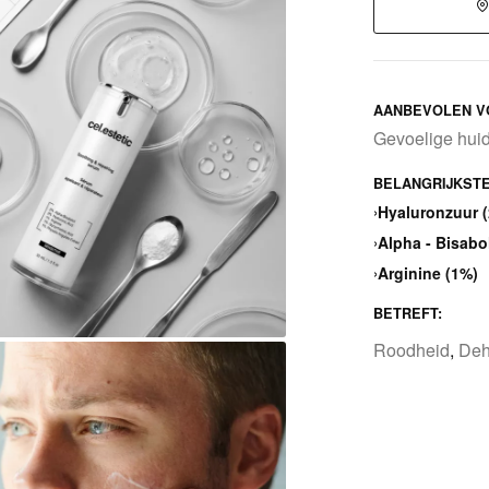
AANBEVOLEN V
Gevoelige hui
BELANGRIJKSTE
›
Hyaluronzuur 
›
Alpha - Bisabo
›
Arginine (1%)
BETREFT:
Roodheid
,
Deh