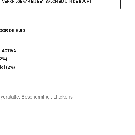
VERKRIJGBAAR BIJ EEN SALON BIJ U IN DE BUURT.
OOR DE HUID
d
 ACTIVA
(2%)
lol (2%)
ydratatie
,
Bescherming
,
Littekens