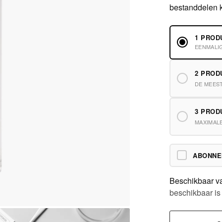
bestanddelen ka
1 PROD
EENMALI
2 PRO
DE MEES
3 PRO
MAXIMAL
ABONN
Beschikbaar v
beschikbaar is