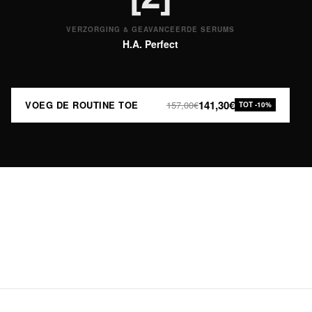
VERZORGING & GEAVANCEERDE SERUMS
H.A. Perfect
141,30€
VOEG DE ROUTINE TOE
157,00€
TOT -10%