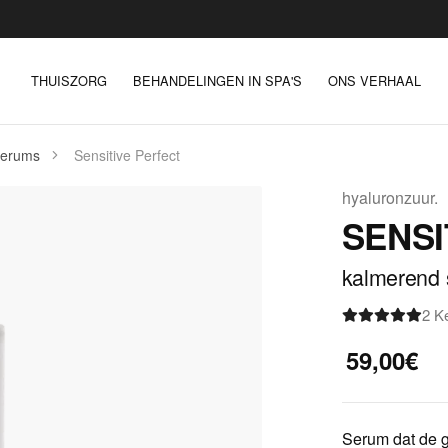
THUISZORG
BEHANDELINGEN IN SPA'S
ONS VERHAAL
serums
Sensitive Perfect
hyaluronzuur.
SENSI
kalmerend 
2 K
59,00€
Serum dat de g