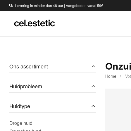
Levering in minder dan 48 uur | Aangeboden vanaf 59€
Onzui
Ons assortiment
Home
Vo
Huidprobleem
Huidtype
Droge huid