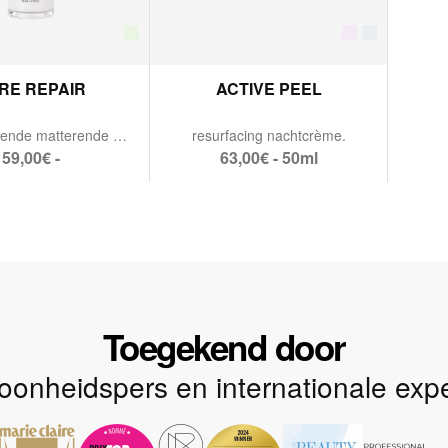
RE REPAIR
ACTIVE PEEL
talgregulerende matterende dagcrème.
resurfacing nachtcrème.
59,00€ -
63,00€ - 50ml
Toegekend door
onheidspers en internationale expe