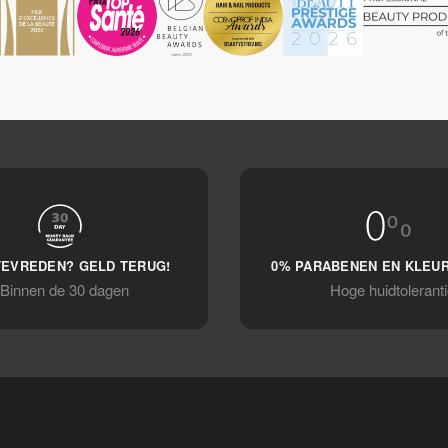
TEVREDEN? GELD TERUG!
0% PARABENEN EN KLEU
Binnen de 30 dagen
Hoge huidtoleranti