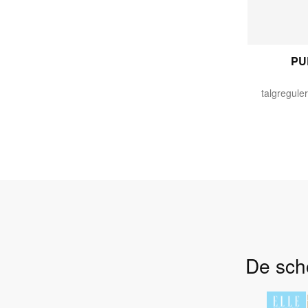
PU
De scho