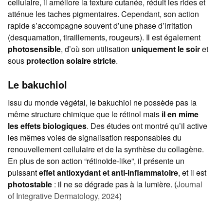
cellulaire, il améliore la texture cutanée, réduit les rides et
atténue les taches pigmentaires. Cependant, son action
rapide s’accompagne souvent d’une phase d’irritation
(desquamation, tiraillements, rougeurs). Il est également
photosensible
, d’où son utilisation
uniquement le soir
et
sous
protection solaire stricte
.
Le bakuchiol
Issu du monde végétal, le bakuchiol ne possède pas la
même structure chimique que le rétinol mais
il en mime
les effets biologiques
. Des études ont montré qu’il active
les mêmes voies de signalisation responsables du
renouvellement cellulaire et de la synthèse du collagène.
En plus de son action “rétinoïde-like”, il présente un
puissant
effet antioxydant et anti-inflammatoire
, et il est
photostable
: il ne se dégrade pas à la lumière. (
Journal
of Integrative Dermatology, 2024
)