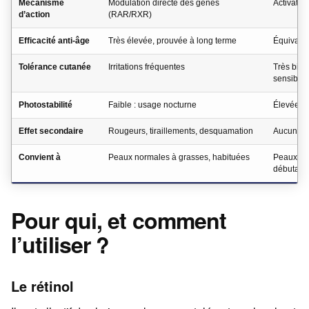
Mécanisme
Modulation directe des gènes
Activatio
d’action
(RAR/RXR)
Efficacité anti-âge
Très élevée, prouvée à long terme
Équivalen
Tolérance cutanée
Irritations fréquentes
Très bie
sensibles
Photostabilité
Faible : usage nocturne
Élevée : 
Effet secondaire
Rougeurs, tiraillements, desquamation
Aucun eff
Convient à
Peaux normales à grasses, habituées
Peaux sen
débutant
Pour qui, et comment
l’utiliser ?
Le rétinol