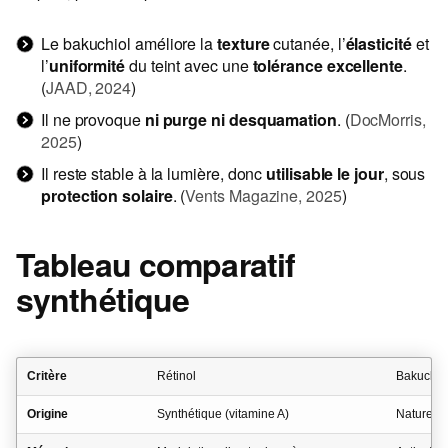
Le bakuchiol améliore la
texture
cutanée, l’
élasticité
et
l’
uniformité
du teint avec une
tolérance excellente
.
(
JAAD, 2024
)
Il ne provoque
ni purge ni desquamation
. (
DocMorris,
2025
)
Il reste stable à la lumière, donc
utilisable le jour
, sous
protection solaire
. (
Vents Magazine, 2025
)
Tableau comparatif
synthétique
Critère
Rétinol
Bakuchio
Origine
Synthétique (vitamine A)
Naturelle 