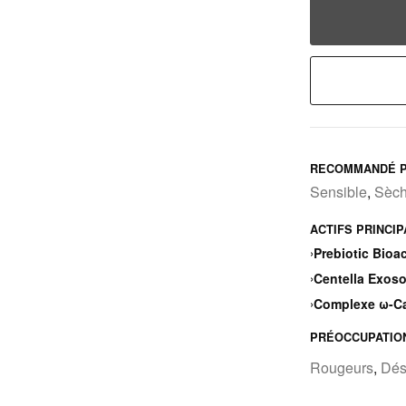
RECOMMANDÉ P
Sensible
,
Sèc
ACTIFS PRINCI
›
Prebiotic Bioac
›
Centella Exos
›
Complexe ω-Ca
PRÉOCCUPATIO
Rougeurs
,
Dés