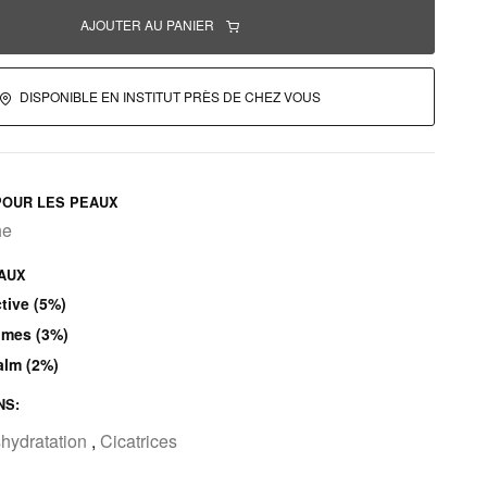
AJOUTER AU PANIER
DISPONIBLE EN INSTITUT PRÈS DE CHEZ VOUS
OUR LES PEAUX
he
PAUX
tive (5%)
omes (3%)
lm (2%)
NS:
hydratation
,
Cicatrices