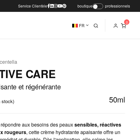
Service Clientèle
boutique
professionnels
FR
centella
TIVE CARE
sante et régénérante
50ml
 stock)
 répondre aux besoins des peaux
sensibles, réactives
ux rougeurs
, cette crème hydratante apaisante offre un
édiat et durable. Dès l'application, elle calme les