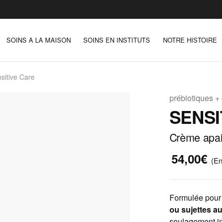
SOINS A LA MAISON
SOINS EN INSTITUTS
NOTRE HISTOIRE
sitive Care
prébiotiques + 
SENSI
Crème apai
54,00€
(En
Formulée pour
ou sujettes a
soulagement imm