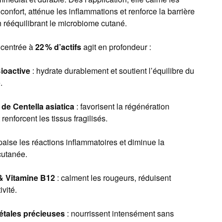
confort, atténue les inflammations et renforce la barrière
n rééquilibrant le microbiome cutané.
ncentrée à
22 % d’actifs
agit en profondeur :
Bioactive
: hydrate durablement et soutient l’équilibre du
.
e Centella asiatica
: favorisent la régénération
t renforcent les tissus fragilisés.
paise les réactions inflammatoires et diminue la
cutanée.
& Vitamine B12
: calment les rougeurs, réduisent
ivité.
étales précieuses
: nourrissent intensément sans