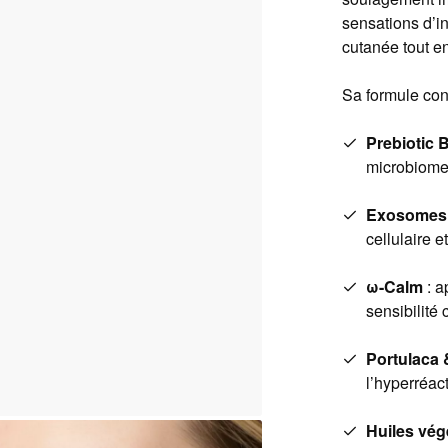
sensations d’in
cutanée tout e
Sa formule co
Prebiotic 
microbiome
Exosomes d
cellulaire e
ω-Calm
: a
sensibilité 
Portulaca 
l’hyperréact
Huiles vég