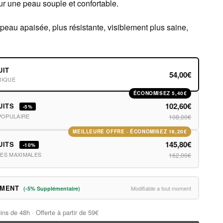
our une peau souple et confortable.
peau apaisée, plus résistante, visiblement plus saine,
UIT
54,00€
NIQUE
ÉCONOMISEZ 5,40€
102,60€
UITS
-5%
POPULAIRE
108,00€
MEILLEURE OFFRE · ÉCONOMISEZ 16,20€
145,80€
UITS
-10%
ES MAXIMALES
162,00€
EMENT
Modifiable a tout moment
(-5% Supplémentaire)
ins de 48h · Offerte à partir de 59€