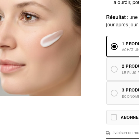
alourdir, p
Résultat
: une 
jour après jour.
1 PROD
ACHAT U
2 PROD
LE PLUS 
3 PROD
ÉCONOMI
ABONN
Livraison en mo