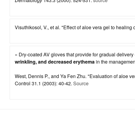
Dermatology
143.3 (2000): 524-531.
source
Visuthikosol, V., et al. "Effect of aloe vera gel to heali
« Dry-coated AV gloves that provide for gradual delivery
wrinkling, and decreased erythema
in the management o
West, Dennis P., and Ya Fen Zhu. "Evaluation of aloe ver
Control 31.1 (2003): 40-42.
Source