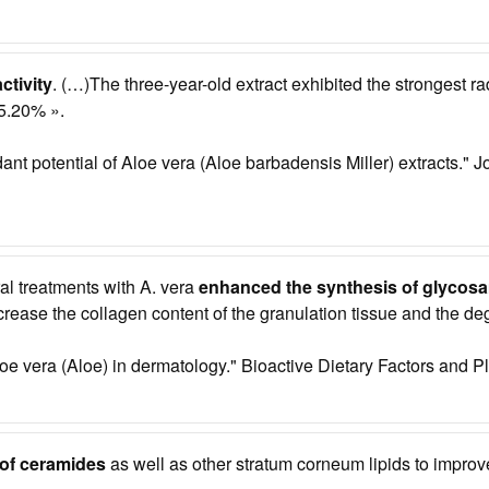
ctivity
. (…)The three-year-old extract exhibited the strongest ra
65.20% ».
nt potential of Aloe vera (Aloe barbadensis Miller) extracts." J
al treatments with A. vera
enhanced the synthesis of glycos
crease the collagen content of the granulation tissue and the de
e vera (Aloe) in dermatology." Bioactive Dietary Factors and P
 of ceramides
as well as other stratum corneum lipids to improv