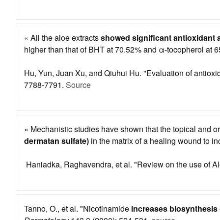
« All the aloe extracts
showed significant antioxidant a
higher than that of BHT at 70.52% and α-tocopherol at 
Hu, Yun, Juan Xu, and Qiuhui Hu. "Evaluation of antioxida
7788-7791.
Source
« Mechanistic studies have shown that the topical and or
dermatan sulfate)
in the matrix of a healing wound to in
Haniadka, Raghavendra, et al. "Review on the use of Alo
Tanno, O., et al. "Nicotinamide
increases biosynthesis