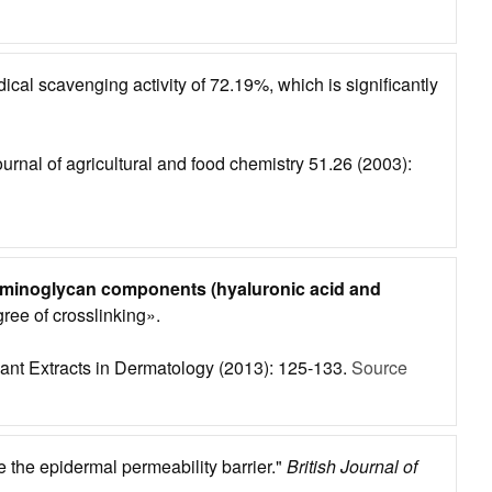
dical scavenging activity of 72.19%, which is significantly
ournal of agricultural and food chemistry 51.26 (2003):
aminoglycan components (hyaluronic acid and
gree of crosslinking».
lant Extracts in Dermatology (2013): 125-133.
Source
e the epidermal permeability barrier."
British Journal of