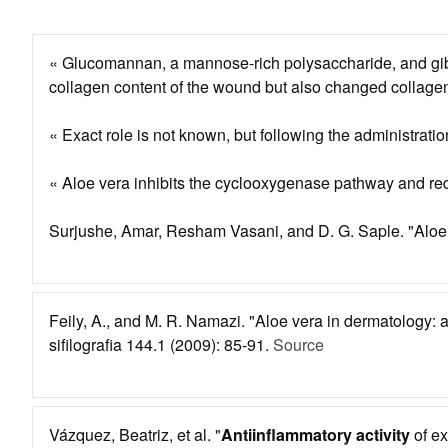
« Glucomannan, a mannose-rich polysaccharide, and gi
collagen content of the wound but also changed collagen 
« Exact role is not known, but following the administratio
« Aloe vera inhibits the cyclooxygenase pathway and re
Surjushe, Amar, Resham Vasani, and D. G. Saple. "Aloe v
Feily, A., and M. R. Namazi. "Aloe vera in dermatology: a 
sifilografia 144.1 (2009): 85-91.
Source
Vázquez, Beatriz, et al. "
Antiinflammatory activity
of ex