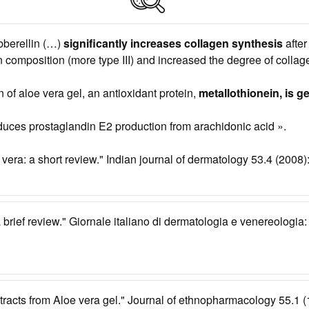
bberellin (…)
significantly increases collagen synthesis
after
composition (more type III) and increased the degree of collage
n of aloe vera gel, an antioxidant protein,
metallothionein, is g
duces prostaglandin E2 production from arachidonic acid ».
era: a short review." Indian journal of dermatology 53.4 (2008)
brief review." Giornale italiano di dermatologia e venereologia: 
tracts from Aloe vera gel." Journal of ethnopharmacology 55.1 