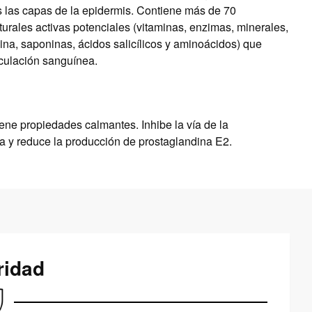
s las capas de la epidermis. Contiene más de 70
turales activas potenciales (vitaminas, enzimas, minerales,
nina, saponinas, ácidos salicílicos y aminoácidos) que
rculación sanguínea.
iene propiedades calmantes. Inhibe la vía de la
a y reduce la producción de prostaglandina E2.
ridad