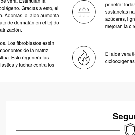
loe vera. Estimulan la
penetrar toda
 colágeno. Gracias a esto, el
sustancias na
ida. Además, el aloe aumenta
azúcares, lig
fato de dermatán en el tejido
mejoran la ci
atrización.
os. Los fibroblastos están
mponentes de la matriz
El aloe vera t
stina. Esto regenera las
ciclooxigenas
lástica y luchar contra los
Segu