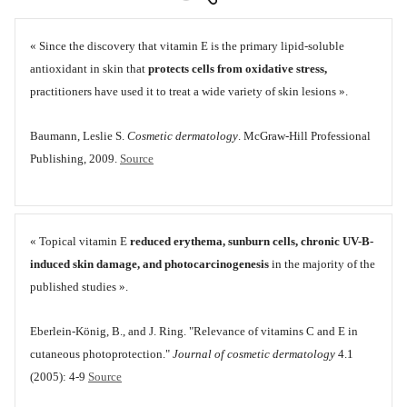
« Since the discovery that vitamin E is the primary lipid-soluble
antioxidant in skin that
protects cells from oxidative stress,
practitioners have used it to treat a wide variety of skin lesions ».
Baumann, Leslie S.
Cosmetic dermatology
. McGraw-Hill Professional
Publishing, 2009.
Source
« Topical vitamin E
reduced erythema, sunburn cells, chronic UV-B-
induced skin damage, and photocarcinogenesis
in the majority of the
published studies ».
Eberlein‐König, B., and J. Ring. "Relevance of vitamins C and E in
cutaneous photoprotection."
Journal of cosmetic dermatology
4.1
(2005): 4-9
Source