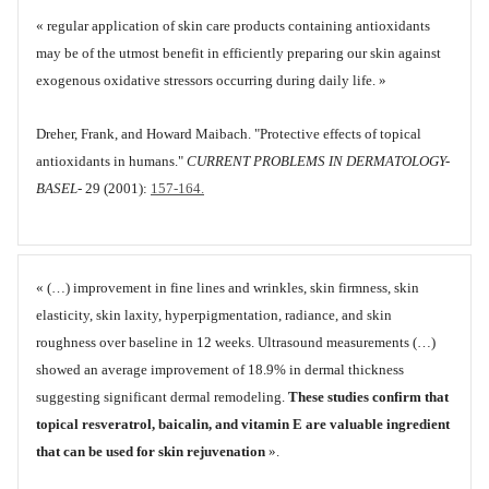
« regular application of skin care products containing antioxidants
may be of the utmost benefit in efficiently preparing our skin against
exogenous oxidative stressors occurring during daily life. »
Dreher, Frank, and Howard Maibach. "Protective effects of topical
antioxidants in humans."
CURRENT PROBLEMS IN DERMATOLOGY-
BASEL-
29 (2001):
157-164.
« (…) improvement in fine lines and wrinkles, skin firmness, skin
elasticity, skin laxity, hyperpigmentation, radiance, and skin
roughness over baseline in 12 weeks. Ultrasound measurements (…)
showed an average improvement of 18.9% in dermal thickness
suggesting significant dermal remodeling.
These studies confirm that
topical resveratrol, baicalin, and vitamin E are valuable ingredient
that can be used for skin rejuvenation
».