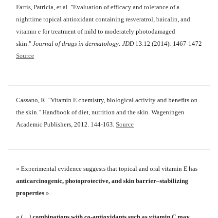
Farris, Patricia, et al. "Evaluation of efficacy and tolerance of a
nighttime topical antioxidant containing resveratrol, baicalin, and
vitamin e for treatment of mild to moderately photodamaged
skin."
Journal of drugs in dermatology: JDD
13.12 (2014): 1467-1472
Source
Cassano, R. "Vitamin E chemistry, biological activity and benefits on
the skin." Handbook of diet, nutrition and the skin. Wageningen
Academic Publishers, 2012. 144-163.
Source
« Experimental evidence suggests that topical and oral vitamin E has
anticarcinogenic, photoprotective, and skin barrier–stabilizing
properties
».
« (…)
combinations with co-antioxidants such as vitamin C may