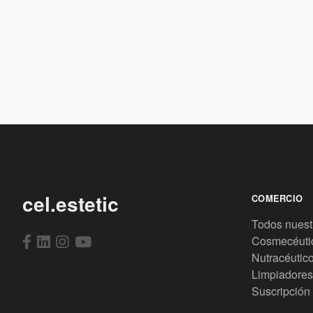
cel.estetic
COMERCIO
Todos nuest
Cosmecéuti
Nutracéutic
Limpiadores
Suscripción