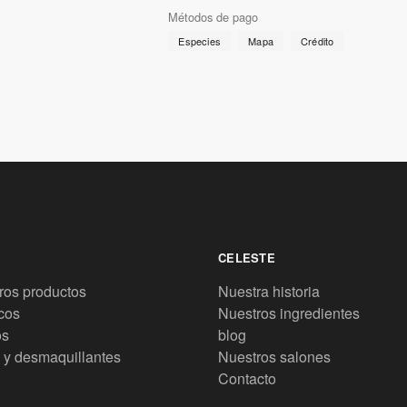
Métodos de pago
Especies
Mapa
Crédito
CELESTE
ros productos
Nuestra historia
cos
Nuestros ingredientes
os
blog
 y desmaquillantes
Nuestros salones
Contacto