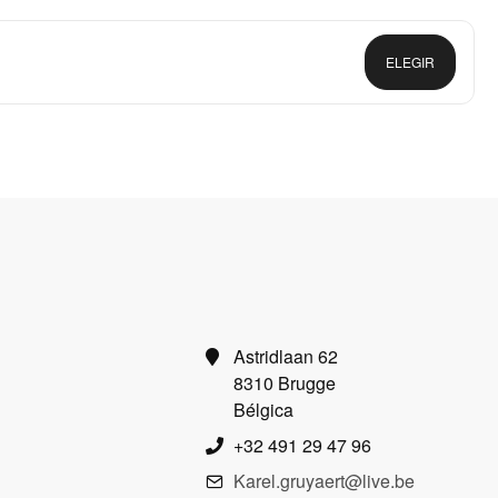
ELEGIR
Astridlaan 62
8310 Brugge
Bélgica
+32 491 29 47 96
Karel.gruyaert@live.be