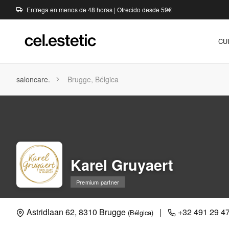
Entrega en menos de 48 horas | Ofrecido desde 59€
CU
saloncare.
Brugge, Bélgica
Karel Gruyaert
Premium partner
Astridlaan 62, 8310 Brugge
|
+32 491 29 47
(Bélgica)