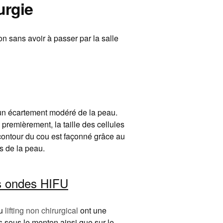
urgie
 sans avoir à passer par la salle
 un écartement modéré de la peau.
premièrement, la taille des cellules
contour du cou est façonné grâce au
s de la peau.
es ondes HIFU
u
lifting non chirurgical
ont une
es sous le menton ainsi que sur le