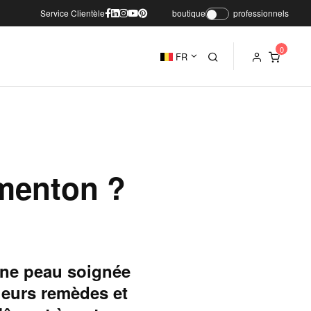
Service Clientèle
boutique
professionnels
FR
menton ?
une peau soignée
lleurs remèdes et