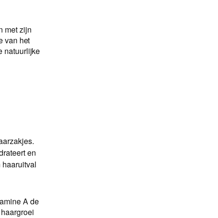
n met zijn
e van het
 natuurlijke
aarzakjes.
drateert en
 haaruitval
itamine A de
 haargroei