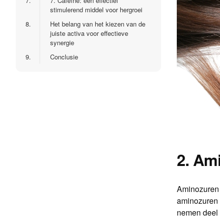
7.
7. Cafeïne: een effectief
stimulerend middel voor hergroei
8.
Het belang van het kiezen van de
juiste activa voor effectieve
synergie
9.
Conclusie
2. Am
Aminozuren 
aminozuren z
nemen deel a