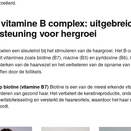
creëerd.
t vitamine B complex: uitgebrei
steuning voor hergroei
pelen een sleutelrol bij het stimuleren van de haargroei. Het B-
t vitamines zoals biotine (B7), niacine (B3) en pyridoxine (B6), i
rsterken van de haarvezel en het verbeteren van de opname van
fen door de follikels.
 biotine (vitamine B7)
Biotine is een van de meest erkende vi
rderen van gezond haar. Het verbetert de keratineproductie, ond
iwitstofwisseling en versterkt de haarwortels, waardoor het haar 
ordt.