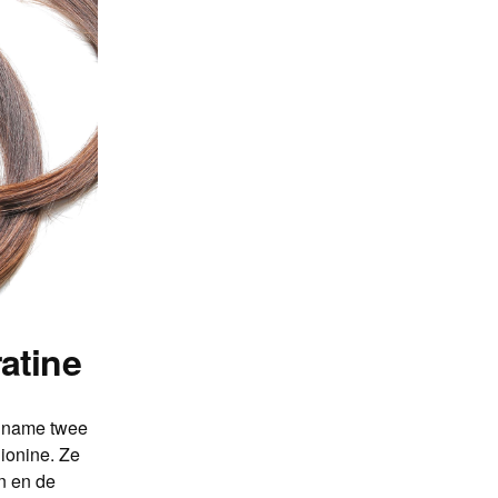
atine
t name twee
ionine. Ze
n en de