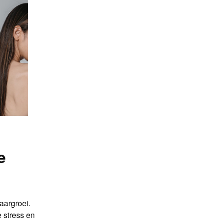
e
aargroei.
 stress en