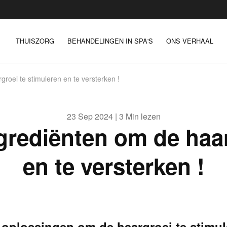
THUISZORG
BEHANDELINGEN IN SPA'S
ONS VERHAAL
roei te stimuleren en te versterken !
23 Sep 2024 | 3 Min lezen
ngrediënten om de haar
en te versterken !
 oplossingen om de haargroei te stimule