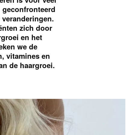
n geconfronteerd
 veranderingen.
ënten zich door
rgroei en het
oeken we de
n, vitamines en
van de haargroei.