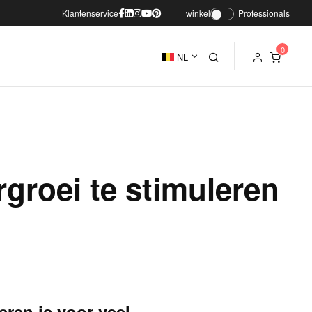
Klantenservice
winkel
Professionals
NL
groei te stimuleren
ren is voor veel