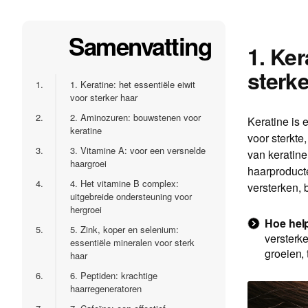
Samenvatting
1. Ker
sterke
1.
1. Keratine: het essentiële eiwit
voor sterker haar
2.
2. Aminozuren: bouwstenen voor
Keratine is 
keratine
voor sterkte
3.
3. Vitamine A: voor een versnelde
van keratine
haargroei
haarproduct
4.
4. Het vitamine B complex:
versterken,
uitgebreide ondersteuning voor
hergroei
Hoe help
5.
5. Zink, koper en selenium:
versterke
essentiële mineralen voor sterk
groeien, 
haar
6.
6. Peptiden: krachtige
haarregeneratoren