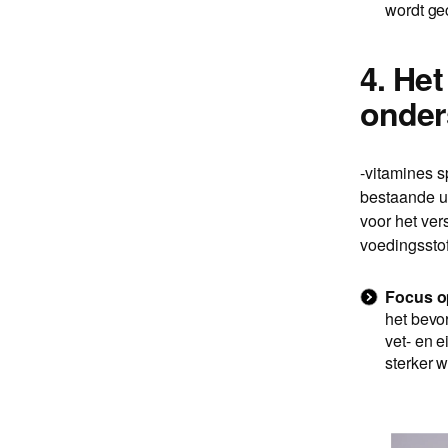
wordt ge
4. He
onder
-vitamines s
bestaande ui
voor het ve
voedingsstof
Focus op
het bevo
vet- en e
sterker w