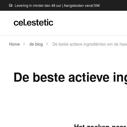
Levering in minder dan 48 uur | Aangeboden vanaf 59€
Home
de blog
De beste actieve ingrediënten om de haarg
De beste actieve i
Het zoeken naar