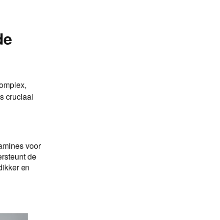
de
complex,
s cruciaal
tamines voor
ersteunt de
dikker en