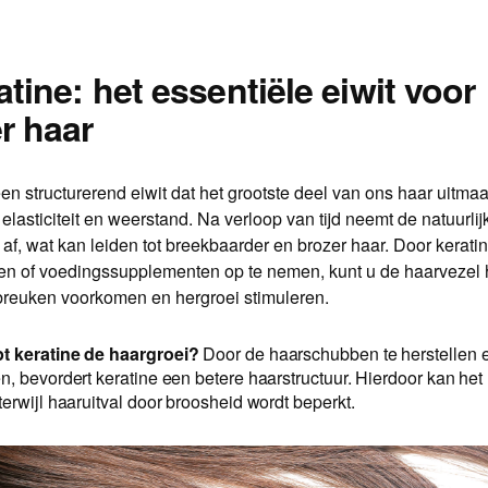
atine: het essentiële eiwit voor
r haar
een structurerend eiwit dat het grootste deel van ons haar uitmaa
, elasticiteit en weerstand. Na verloop van tijd neemt de natuurli
 af, wat kan leiden tot breekbaarder en brozer haar. Door keratin
en of voedingssupplementen op te nemen, kunt u de haarvezel
 breuken voorkomen en hergroei stimuleren.
t keratine de haargroei?
Door de haarschubben te herstellen e
n, bevordert keratine een betere haarstructuur. Hierdoor kan het 
terwijl haaruitval door broosheid wordt beperkt.