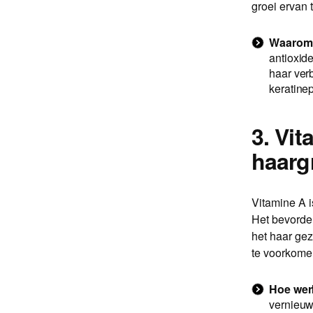
groei ervan 
Waarom z
antioxide
haar ver
keratine
3. Vi
haarg
Vitamine A 
Het bevorder
het haar ge
te voorkomen
Hoe wer
vernieuw