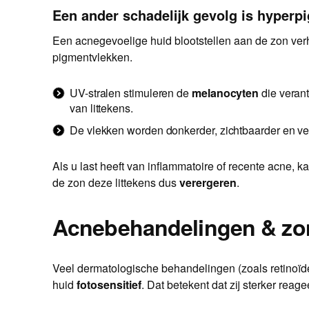
Een ander schadelijk gevolg is hyperp
Een acnegevoelige huid blootstellen aan de zon verh
pigmentvlekken.
UV-stralen stimuleren de
melanocyten
die verant
van littekens.
De vlekken worden donkerder, zichtbaarder en ve
Als u last heeft van inflammatoire of recente acne, 
de zon deze littekens dus
verergeren
.
Acnebehandelingen & zon
Veel dermatologische behandelingen (zoals retinoïde
huid
fotosensitief
. Dat betekent dat zij sterker reage