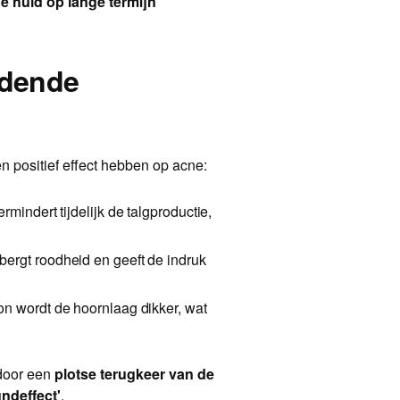
ge huid op lange termijn
eidende
en positief effect hebben op acne:
rmindert tijdelijk de talgproductie,
ergt roodheid en geeft de indruk
n wordt de hoornlaag dikker, wat
 door een
plotse terugkeer van de
ndeffect'
.