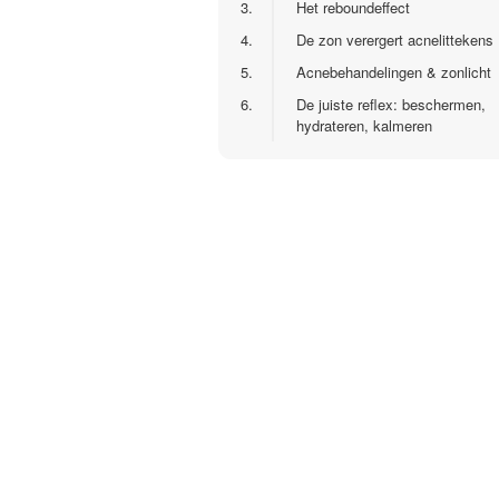
3.
Het reboundeffect
4.
De zon verergert acnelittekens
5.
Acnebehandelingen & zonlicht
6.
De juiste reflex: beschermen,
hydrateren, kalmeren