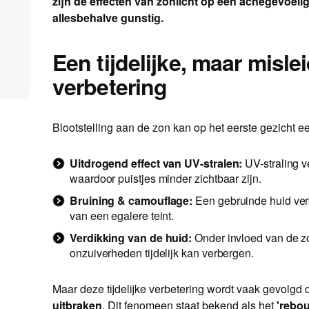
zijn de effecten van zonlicht op een acnegevoeli
allesbehalve gunstig.
Een tijdelijke, maar misl
verbetering
Blootstelling aan de zon kan op het eerste gezicht e
Uitdrogend effect van UV-stralen:
UV-straling ve
waardoor puistjes minder zichtbaar zijn.
Bruining & camouflage:
Een gebruinde huid verb
van een egalere teint.
Verdikking van de huid:
Onder invloed van de zo
onzuiverheden tijdelijk kan verbergen.
Maar deze tijdelijke verbetering wordt vaak gevolgd
uitbraken
. Dit fenomeen staat bekend als het
'rebou