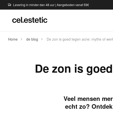
Levering in minder dan 48 uur | Aangeboden vanaf 59€
Home
de blog
De zon is goed tegen acne: mythe of werk
De zon is goed
Veel mensen merke
echt zo? Ontdek 