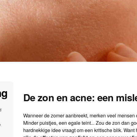
ng
De zon en acne: een misl
d
Wanneer de zomer aanbreekt, merken veel mensen d
Minder puistjes, een egale teint... Zou de zon dan go
e
hardnekkige idee vraagt om een kritische blik. Want h