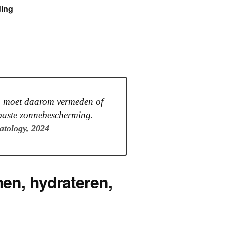
ding
ng moet daarom vermeden of
epaste zonnebescherming.
atology, 2024
men, hydrateren,