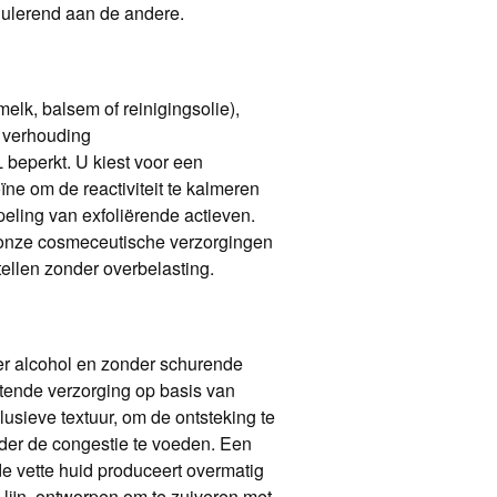
egulerend aan de andere.
elk, balsem of reinigingsolie),
e verhouding
 beperkt. U kiest voor een
ne om de reactiviteit te kalmeren
peling van exfoliërende actieven.
an onze cosmeceutische verzorgingen
ellen zonder overbelasting.
der alcohol en zonder schurende
htende verzorging op basis van
lusieve textuur, om de ontsteking te
nder de congestie te voeden. Een
de vette huid produceert overmatig
-lijn, ontworpen om te zuiveren met