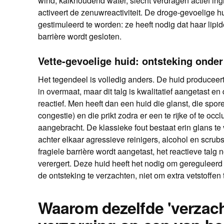
wind, kalkhoudend water, slecht verdragen actief ingr
activeert de zenuwreactiviteit. De droge-gevoelige huid
gestimuleerd te worden: ze heeft nodig dat haar lipi
barrière wordt gesloten.
Vette-gevoelige huid: ontsteking onder 
Het tegendeel is volledig anders. De huid produceer
in overmaat, maar dit talg is kwalitatief aangetast en 
reactief. Men heeft dan een huid die glanst, die spo
congestie) en die prikt zodra er een te rijke of te oc
aangebracht. De klassieke fout bestaat erin glans te 
achter elkaar agressieve reinigers, alcohol en scrub
fragiele barrière wordt aangetast, het reactieve talg
verergert. Deze huid heeft het nodig om gereguleerd
de ontsteking te verzachten, niet om extra vetstoffen
Waarom dezelfde 'verzac