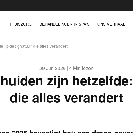
THUISZORG
BEHANDELINGEN IN SPA'S
ONS VERHAAL
de lipidesignatuur die alles verandert
29 Jun 2026 | 4 Min lezen
 huiden zijn hetzelfde
die alles verandert
an 2026 bevestigt het: een droge-gevoe