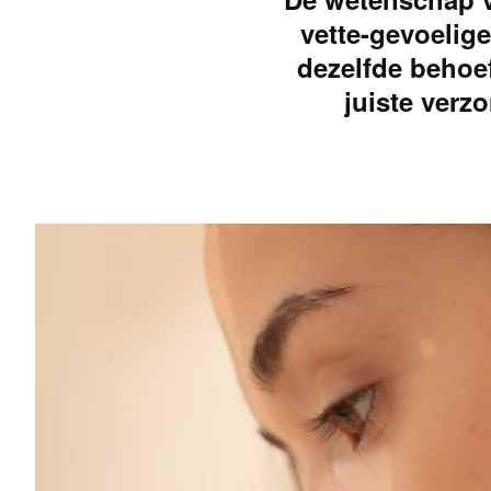
vette-gevoelig
dezelfde behoef
juiste verz