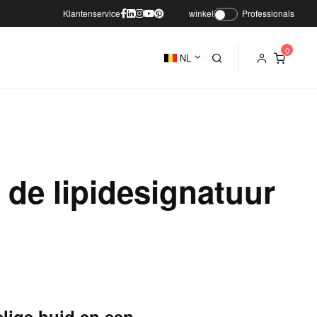
Klantenservice
winkel
Professionals
NL
: de lipidesignatuur
lige huid en een