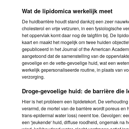
Wat de lipidomica werkelijk meet
De huidbarrière houdt stand dankzij een zeer nauwke
cholesterol en vrije vetzuren, in een fysiologische 
het oppervlak komt daar nog de talgfilm bij. De lipi
kaart en maakt het mogelijk om twee huiden objectief
gepubliceerd in het Journal of the American Acade
aangetoond dat de samenstelling van de oppervlaktel
gevoelige en de vette-gevoelige huid, wat een weten
werkelijk gepersonaliseerde routine, in plaats van v
verzorging.
Droge-gevoelige huid: de barrière die l
Hier is het probleem een lipidetekort. De verhouding
verarmd, de mortel van de barrière wordt poreus en
trans-epidermal water loss) neemt toe. Gevolgen: een
een 'jeukende' huid, diffuse roodheid, ongemak na he