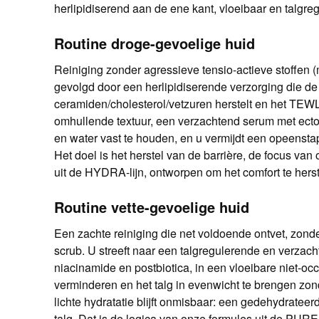
herlipidiserend aan de ene kant, vloeibaar en talgr
Routine droge-gevoelige huid
Reiniging zonder agressieve tensio-actieve stoffen (m
gevolgd door een herlipidiserende verzorging die d
ceramiden/cholesterol/vetzuren herstelt en het TEWL
omhullende textuur, een verzachtend serum met ectoï
en water vast te houden, en u vermijdt een opeensta
Het doel is het herstel van de barrière, de focus v
uit de HYDRA-lijn, ontworpen om het comfort te herst
Routine vette-gevoelige huid
Een zachte reiniging die net voldoende ontvet, zon
scrub. U streeft naar een talgregulerende en verzac
niacinamide en postbiotica, in een vloeibare niet-occ
verminderen en het talg in evenwicht te brengen zo
lichte hydratatie blijft onmisbaar: een gedehydrateer
talg. Dat is de logica van onze formules uit de PURE