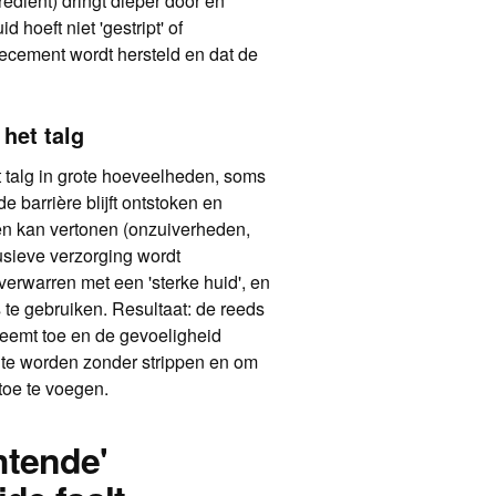
ediënt) dringt dieper door en
 hoeft niet 'gestript' of
decement wordt hersteld en dat de
het talg
t talg in grote hoeveelheden, soms
de barrière blijft ontstoken en
ren kan vertonen (onzuiverheden,
clusieve verzorging wordt
verwarren met een 'sterke huid', en
s te gebruiken. Resultaat: de reeds
 neemt toe en de gevoeligheid
 te worden zonder strippen en om
 toe te voegen.
htende'