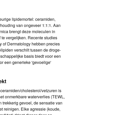
urige lipidemortel: ceramiden,
verhouding van ongeveer 1:1:1. Aan
domica brengt deze moleculen in
 te vergelijken. Recente studies
my of Dermatology hebben precies
ipiden verschilt tussen de droge-
schappelijke basis biedt voor een
oor een generieke 'gevoelige'
ekt
 ceramiden/cholesterol/vetzuren is
 het onmerkbare waterverlies (TEWL,
 trekkerig gevoel, de sensatie van
t reinigen. Elke agressie (koude,