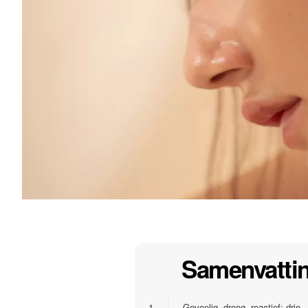
Samenvatti
1.
Gevoelig, droog, reactief: drie