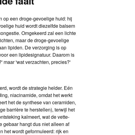
de faalt
 op een droge-gevoelige huid: hij
voelige huid wordt diezelfde balsem
de congestie. Omgekeerd zal een lichte
lichten, maar de droge-gevoelige
aan lipiden. De verzorging is op
 voor een lipidesignatuur. Daarom is
' maar 'wat verzachten, precies?'
erd, wordt de strategie helder. Eén
lding, niacinamide, omdat het werkt
eert het de synthese van ceramiden,
 barrière te herstellen), terwijl het
ntsteking kalmeert, wat de vette-
 gebaar hangt dus niet alleen af
n het wordt geformuleerd: rijk en