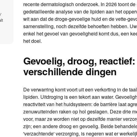
recente dermatologisch onderzoek. In 2026 toont de
gedetailleerde analyse van de lipiden aan het opperv
'
wit aan dat de droge-gevoelige huid en de vette-gev
lt
samenstelling, noch dezelfde behoeften hebben. Uw
enkel het gevoel van gevoeligheid komt dus, een ke
het doel.
Gevoelig, droog, reactief:
verschillende dingen
De verwarring komt voort uit een verkorting in de taa
lipiden. Uitdroging is een tekort aan water. Gevoel
reactiviteit van het huidsysteem: de barrière laat ag
zenuwuiteinden raken op hol geslagen. Deze drie
voor, maar ze worden niet op dezelfde manier verzor
zijn; een andere droog en gevoelig. Beide behandel
'verzachtende' verzorging, is negeren wat er werkelij