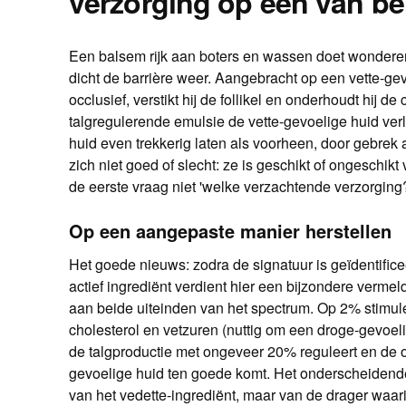
verzorging op een van bei
Een balsem rijk aan boters en wassen doet wonderen
dicht de barrière weer. Aangebracht op een vette-ge
occlusief, verstikt hij de follikel en onderhoudt hij 
talgregulerende emulsie de vette-gevoelige huid ver
huid even trekkerig laten als voorheen, door gebrek 
zich niet goed of slecht: ze is geschikt of ongeschikt
de eerste vraag niet 'welke verzachtende verzorging?
Op een aangepaste manier herstellen
Het goede nieuws: zodra de signatuur is geïdentifice
actief ingrediënt verdient hier een bijzondere verme
aan beide uiteinden van het spectrum. Op 2% stimul
cholesterol en vetzuren (nuttig om een droge-gevoelige
de talgproductie met ongeveer 20% reguleert en de o
gevoelige huid ten goede komt. Het onderscheidende
van het vedette-ingrediënt, maar van de drager waari