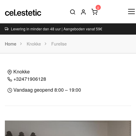
Levering in minder dan 48 uur | Aangeboden vanaf 59€
Home
Knokke
Furelise
Knokke
+32471906128
Vandaag geopend 8:00 – 19:00