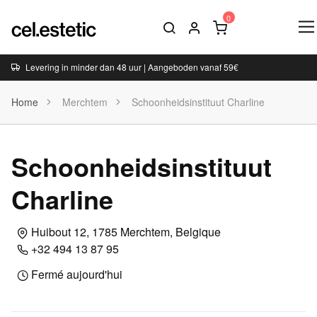
Levering in minder dan 48 uur | Aangeboden vanaf 59€
Home
Merchtem
Schoonheidsinstituut Charline
Schoonheidsinstituut
Charline
Huibout 12, 1785 Merchtem, Belgique
+32 494 13 87 95
Fermé aujourd'hui