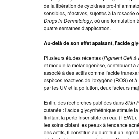
de la libération de cytokines pro-inflammato
sensibles, réactives, sujettes à la rosacée
Drugs in Dermatology
, où une formulation t
quatre semaines d'application.
Au-delà de son effet apaisant, l'acide gl
Plusieurs études récentes (
Pigment Cell &
et module la mélanogénèse, contribuant à at
associé à des actifs comme l'acide tranexa
espèces réactives de l'oxygène (ROS) et à ren
par les UV et la pollution, deux facteurs m
Enfin, des recherches publiées dans
Skin 
cutanée : l'acide glycyrrhétinique stimule l
limitant la perte insensible en eau (TEWL)
les soins ciblant les peaux à tendance acné
des actifs, il constitue aujourd'hui un ing