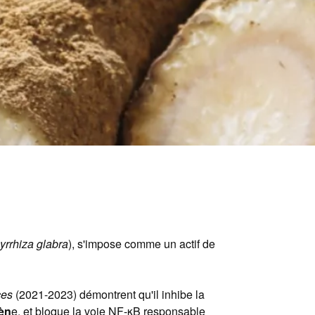
yrrhiza glabra
), s'impose comme un actif de
ces
(2021-2023) démontrent qu'il inhibe la
gèn
e, et bloque la voie NF-κB responsable