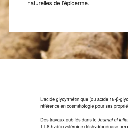
naturelles de l’épiderme.
L'acide glycyrrhétinique (ou acide 18-β-glycy
référence en cosmétologie pour ses propriét
Des travaux publiés dans le
Journal of Inf
11-β-hydroxystéroïde déshydrogénase,
pro