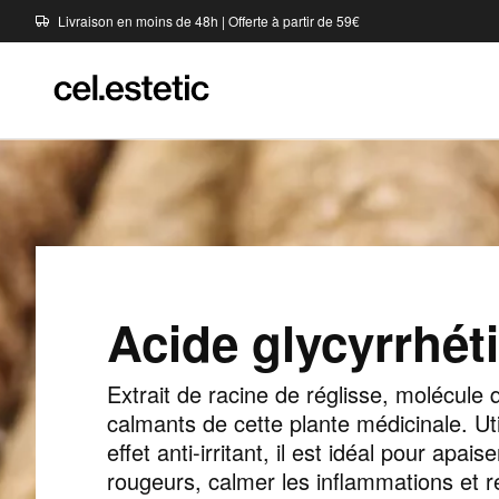
Livraison en moins de 48h | Offerte à partir de 59€
Acide glycyrrhét
Extrait de racine de réglisse, molécule q
calmants de cette plante médicinale. Ut
effet anti-irritant, il est idéal pour apais
rougeurs, calmer les inflammations et r