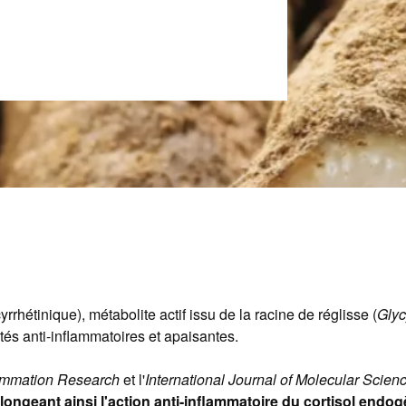
rrhétinique), métabolite actif issu de la racine de réglisse (
Glyc
és anti-inflammatoires et apaisantes.
lammation Research
et l'
International Journal of Molecular Scien
longeant ainsi l'action anti-inflammatoire du cortisol endo