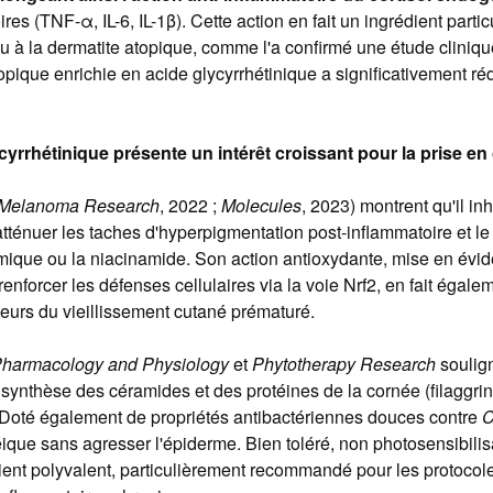
ires (TNF-α, IL-6, IL-1β). Cette action en fait un ingrédient part
 ou à la dermatite atopique, comme l'a confirmé une étude clin
opique enrichie en acide glycyrrhétinique a significativement réd
ycyrrhétinique présente un intérêt croissant pour la prise e
 Melanoma Research
, 2022 ;
Molecules
, 2023) montrent qu'il inh
ténuer les taches d'hyperpigmentation post-inflammatoire et le 
mique ou la niacinamide. Son action antioxydante, mise en évide
forcer les défenses cellulaires via la voie Nrf2, en fait égaleme
ajeurs du vieillissement cutané prématuré.
Pharmacology and Physiology
et
Phytotherapy Research
soulign
a synthèse des céramides et des protéines de la cornée (filaggrine
. Doté également de propriétés antibactériennes douces contre
C
ique sans agresser l'épiderme. Bien toléré, non photosensibilis
rédient polyvalent, particulièrement recommandé pour les protoco