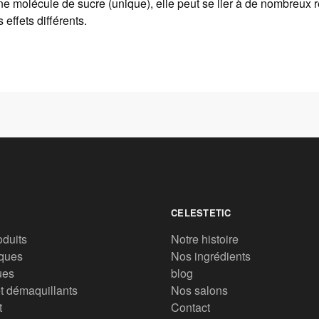
'une molécule de sucre (unique), elle peut se lier à de nombreux 
 effets différents.
CELESTETIC
oduits
Notre histoire
ques
Nos ingrédients
ues
blog
t démaquillants
Nos salons
t
Contact