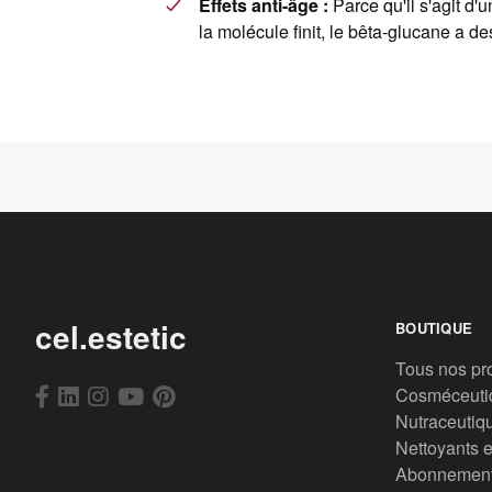
Effets anti-âge :
Parce qu'il s'agit d
la molécule finit, le bêta-glucane a des
cel.estetic
BOUTIQUE
Tous nos pr
Cosméceuti
Nutraceutiq
Nettoyants e
Abonnemen