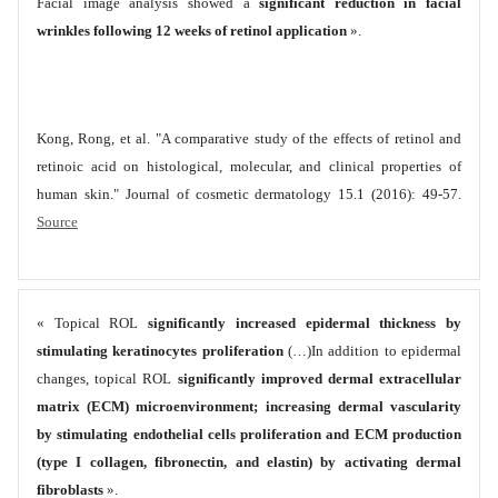
Facial image analysis showed a
significant reduction in facial
wrinkles following 12 weeks of retinol application
».
Kong, Rong, et al. "A comparative study of the effects of retinol and
retinoic acid on histological, molecular, and clinical properties of
human skin." Journal of cosmetic dermatology 15.1 (2016): 49-57.
Source
« Topical ROL
significantly increased epidermal thickness by
stimulating keratinocytes proliferation
(…)In addition to epidermal
changes, topical ROL
significantly improved dermal extracellular
matrix (ECM) microenvironment; increasing dermal vascularity
by stimulating endothelial cells proliferation and ECM production
(type I collagen, fibronectin, and elastin) by activating dermal
fibroblasts
».