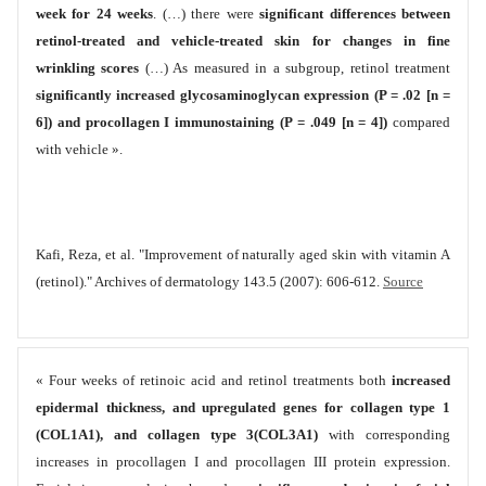
week for 24 weeks
. (…) there were
significant differences between
retinol-treated and vehicle-treated skin for changes in fine
wrinkling scores
(…) As measured in a subgroup, retinol treatment
significantly increased glycosaminoglycan expression (P = .02 [n =
6]) and procollagen I immunostaining (P = .049 [n = 4])
compared
with vehicle ».
Kafi, Reza, et al. "Improvement of naturally aged skin with vitamin A
(retinol)." Archives of dermatology 143.5 (2007): 606-612.
Source
« Four weeks of retinoic acid and retinol treatments both
increased
epidermal thickness, and upregulated genes for collagen type 1
(COL1A1), and collagen type 3(COL3A1)
with corresponding
increases in procollagen I and procollagen III protein expression.