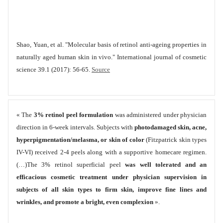
Shao, Yuan, et al. "Molecular basis of retinol anti‐ageing properties in
naturally aged human skin in vivo." International journal of cosmetic
science 39.1 (2017): 56-65.
Source
« The
3% retinol peel formulation
was administered under physician
direction in 6-week intervals. Subjects with
photodamaged skin, acne,
hyperpigmentation/melasma, or skin of color
(Fitzpatrick skin types
IV-VI) received 2-4 peels along with a supportive homecare regimen.
(…)The 3% retinol superficial peel
was well tolerated and an
efficacious cosmetic treatment under physician supervision in
subjects of all skin types to firm skin, improve fine lines and
wrinkles, and promote a bright, even complexion
».