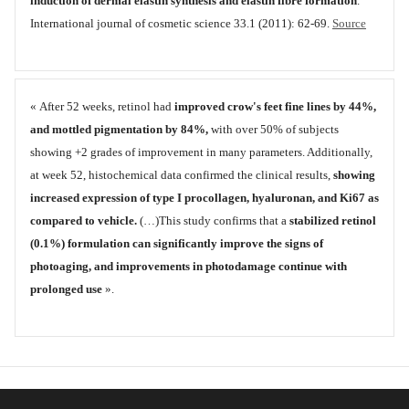
induction of dermal elastin synthesis and elastin fibre formation
."
International journal of cosmetic science 33.1 (2011): 62-69.
Source
« After 52 weeks, retinol had
improved crow's feet fine lines by 44%,
and mottled pigmentation by 84%,
with over 50% of subjects
showing +2 grades of improvement in many parameters. Additionally,
at week 52, histochemical data confirmed the clinical results,
showing
increased expression of type I procollagen, hyaluronan, and Ki67 as
compared to vehicle.
(…)This study confirms that a
stabilized retinol
(0.1%) formulation can significantly improve the signs of
photoaging, and improvements in photodamage continue with
prolonged use
».