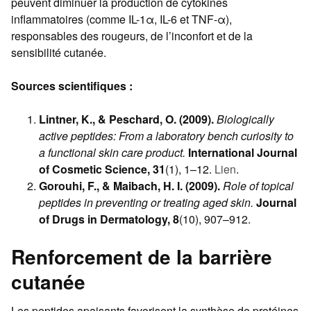
peuvent diminuer la production de cytokines
inflammatoires (comme IL-1α, IL-6 et TNF-α),
responsables des rougeurs, de l’inconfort et de la
sensibilité cutanée.
Sources scientifiques :
Lintner, K., & Peschard, O. (2009).
Biologically
active peptides: From a laboratory bench curiosity to
a functional skin care product.
International Journal
of Cosmetic Science, 31
(1), 1–12.
Lien
.
Gorouhi, F., & Maibach, H. I. (2009).
Role of topical
peptides in preventing or treating aged skin.
Journal
of Drugs in Dermatology, 8
(10), 907–912.
Renforcement de la barrière
cutanée
Les peptides apaisants favorisent la synthèse de protéines