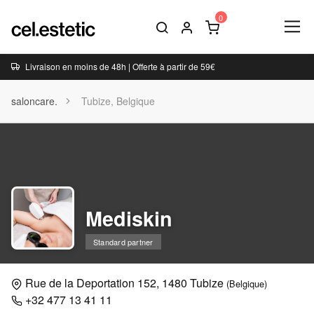
Livraison en moins de 48h | Offerte à partir de 59€
saloncare.
Tubize, Belgique
Mediskin
Standard partner
Rue de la Deportation 152, 1480 Tubize
(Belgique)
+32 477 13 41 11