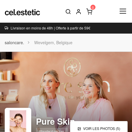
Livraison en moins de 48h | Offerte à partir de 59€
saloncare.
Wevelgem, Belgique
Pure Skin
VOIR LES PHOTOS (5)
Standard partner