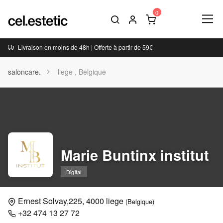
Livraison en moins de 48h | Offerte à partir de 59€
saloncare.
liege , Belgique
Marie Buntinx institut
Digital
Ernest Solvay,225, 4000 liege
(Belgique)
+32 474 13 27 72