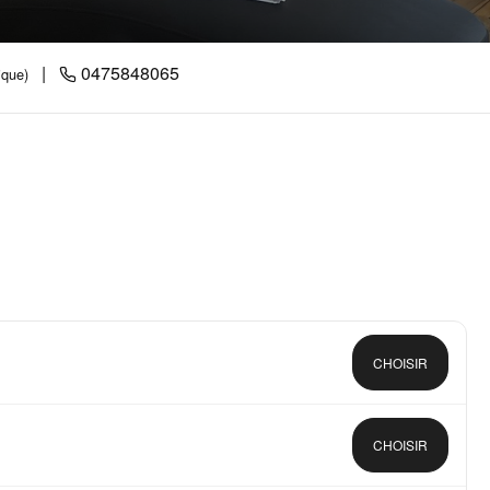
|
0475848065
ique)
CHOISIR
CHOISIR