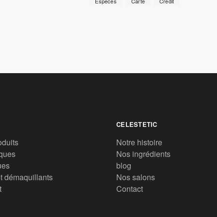
Especes
Carte
Credit
CELESTETIC
oduits
Notre histoire
ques
Nos ingrédients
ues
blog
t démaquillants
Nos salons
t
Contact