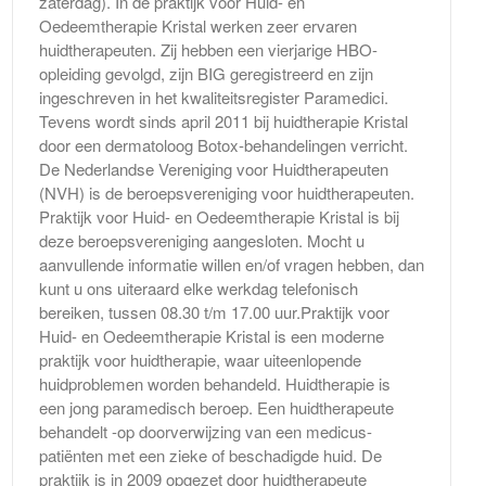
zaterdag). In de praktijk voor Huid- en
Oedeemtherapie Kristal werken zeer ervaren
huidtherapeuten. Zij hebben een vierjarige HBO-
opleiding gevolgd, zijn BIG geregistreerd en zijn
ingeschreven in het kwaliteitsregister Paramedici.
Tevens wordt sinds april 2011 bij huidtherapie Kristal
door een dermatoloog Botox-behandelingen verricht.
De Nederlandse Vereniging voor Huidtherapeuten
(NVH) is de beroepsvereniging voor huidtherapeuten.
Praktijk voor Huid- en Oedeemtherapie Kristal is bij
deze beroepsvereniging aangesloten. Mocht u
aanvullende informatie willen en/of vragen hebben, dan
kunt u ons uiteraard elke werkdag telefonisch
bereiken, tussen 08.30 t/m 17.00 uur.Praktijk voor
Huid- en Oedeemtherapie Kristal is een moderne
praktijk voor huidtherapie, waar uiteenlopende
huidproblemen worden behandeld. Huidtherapie is
een jong paramedisch beroep. Een huidtherapeute
behandelt -op doorverwijzing van een medicus-
patiënten met een zieke of beschadigde huid. De
praktijk is in 2009 opgezet door huidtherapeute