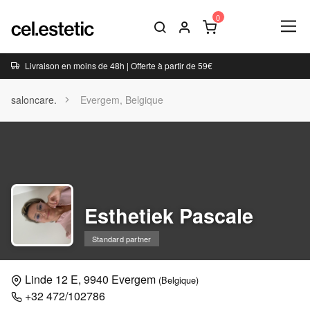
Livraison en moins de 48h | Offerte à partir de 59€
saloncare.
Evergem, Belgique
Esthetiek Pascale
Standard partner
Linde 12 E, 9940 Evergem
(Belgique)
+32 472/102786