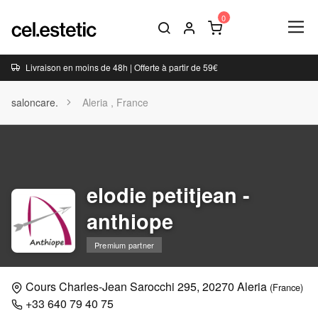
Livraison en moins de 48h | Offerte à partir de 59€
saloncare.
Aleria , France
elodie petitjean -
anthiope
Premium partner
Cours Charles-Jean Sarocchi 295, 20270 Aleria
(France)
+33 640 79 40 75