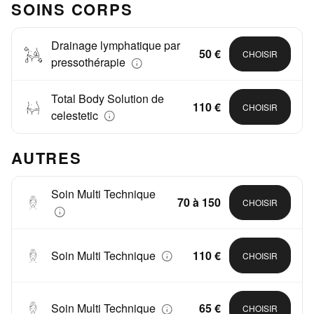
SOINS CORPS
Drainage lymphatique par
50 €
CHOISIR
pressothérapie
Total Body Solution de
110 €
CHOISIR
celestetic
AUTRES
Soin Multi Technique
70 à 150
CHOISIR
Soin Multi Technique
110 €
CHOISIR
Soin Multi Technique
65 €
CHOISIR