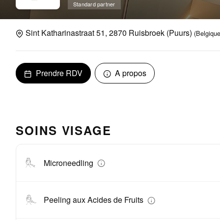
Standard partner
Sint Katharinastraat 51, 2870 Ruisbroek (Puurs)
(Belgique
Prendre RDV
A propos
SOINS VISAGE
Microneedling
Peeling aux Acides de Fruits