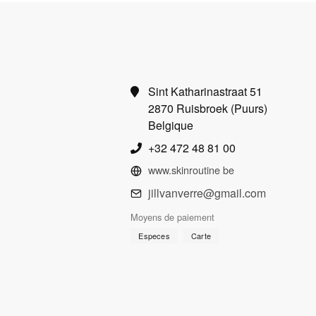
Sint Katharinastraat 51
2870 Ruisbroek (Puurs)
Belgique
+32 472 48 81 00
www.skinroutine be
jillvanverre@gmail.com
Moyens de paiement
Especes
Carte