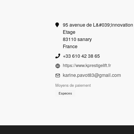
95 avenue de L&#039;innovation
Etage
83110 sanary
France
+33 610 42 38 65
https://www.kprestigelift.fr
karine.pavot83@gmail.com
Moyens de paiement
Especes