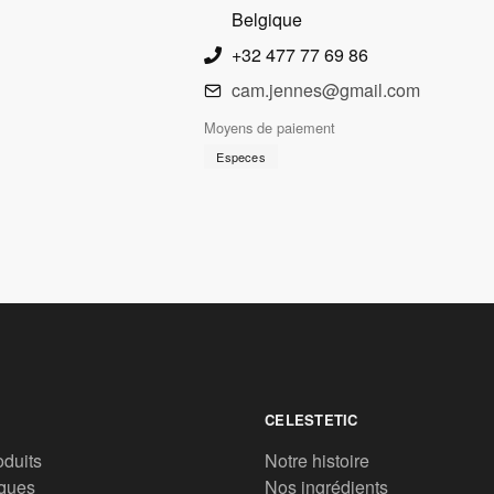
Belgique
+32 477 77 69 86
cam.jennes@gmail.com
Moyens de paiement
Especes
CELESTETIC
oduits
Notre histoire
ques
Nos ingrédients