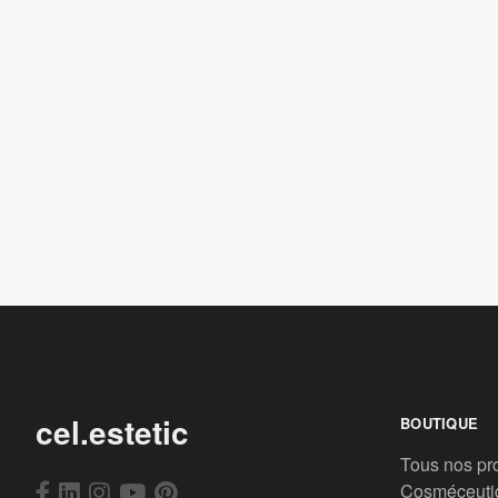
cel.estetic
BOUTIQUE
Tous nos pr
Cosméceuti