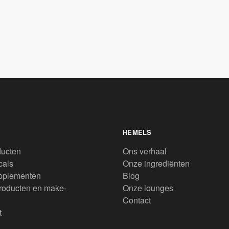
HEMELS
ducten
Ons verhaal
cals
Onze ingrediënten
pplementen
Blog
roducten en make-
Onze lounges
Contact
t