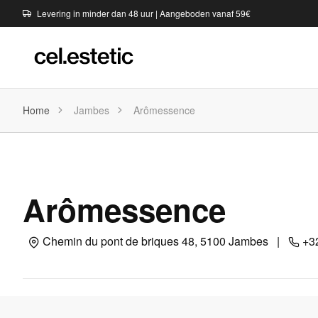
Levering in minder dan 48 uur | Aangeboden vanaf 59€
Home
Jambes
Arômessence
Arômessence
Chemin du pont de briques 48, 5100 Jambes
|
+32