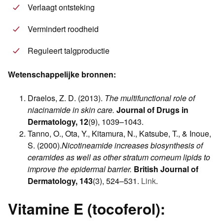
Verlaagt ontsteking
Vermindert roodheid
Reguleert talgproductie
Wetenschappelijke bronnen:
Draelos, Z. D. (2013).
The multifunctional role of
niacinamide in skin care.
Journal of Drugs in
Dermatology, 12
(9), 1039–1043.
Tanno, O., Ota, Y., Kitamura, N., Katsube, T., & Inoue,
S. (2000).
Nicotineamide increases biosynthesis of
ceramides as well as other stratum corneum lipids to
improve the epidermal barrier.
British Journal of
Dermatology, 143
(3), 524–531.
Link
.
Vitamine E (tocoferol):