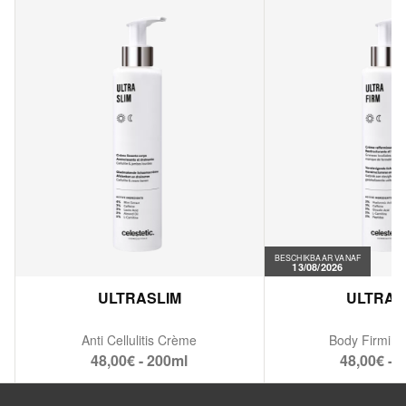
BESCHIKBAAR VANAF
13/08/2026
ULTRASLIM
ULTRAF
Anti Cellulitis Crème
Body Firmin
48,00€ - 200ml
48,00€ - 