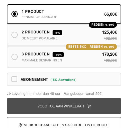
1 PRODUCT
66,00€
EENMALIGE AANKOOP
REDDEN 6,60€
125,40€
2 PRODUCTEN
-5%
DE MEEST POPULAIRE
132,00€
BESTE BOD · REDDEN 19,80€
178,20€
3 PRODUCTEN
-10%
MAXIMALE BESPARINGEN
198,00€
ABONNEMENT
(-5% Aanvullend)
Levering in minder dan 48 uur · Aangeboden vanaf 59€
VOEG TOE AAN WINKELKAR
VERKRIJGBAAR BIJ EEN SALON BIJ U IN DE BUURT.