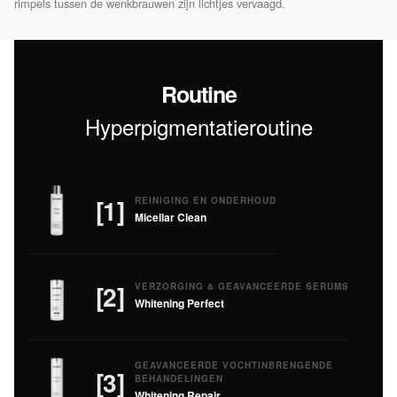
rimpels tussen de wenkbrauwen zijn lichtjes vervaagd.
Routine
Hyperpigmentatieroutine
[1]
REINIGING EN ONDERHOUD
Micellar Clean
[2]
VERZORGING & GEAVANCEERDE SERUMS
Whitening Perfect
GEAVANCEERDE VOCHTINBRENGENDE
[3]
BEHANDELINGEN
Whitening Repair