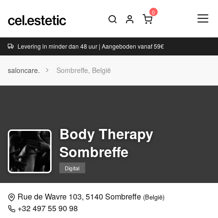
Levering in minder dan 48 uur | Aangeboden vanaf 59€
saloncare.
Sombreffe, België
Body Therapy
Sombreffe
Digital
Rue de Wavre 103, 5140 Sombreffe
(België)
+32 497 55 90 98