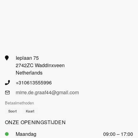
Ieplaan 75
2742ZC Waddinxveen
Netherlands
+310613555996
mirre.de.graaf44@gmail.com
Betaalmethoden
Soort
Kaart
ONZE OPENINGSTIJDEN
Maandag
09:00 – 17:00