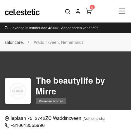
Levering in minder dan 48 uur | Aangeboden vanaf 59€
saloncare.
Waddinxveen, Netherlands
The beautylife by
Mirre
Premium bronze
Ieplaan 75, 2742ZC Waddinxveen
(Netherlands)
+310613555996