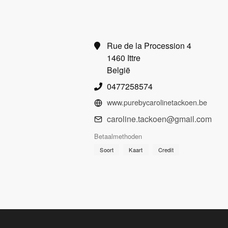
Rue de la Procession 4
1460 Ittre
België
0477258574
www.purebycarolinetackoen.be
caroline.tackoen@gmail.com
Betaalmethoden
Soort
Kaart
Credit