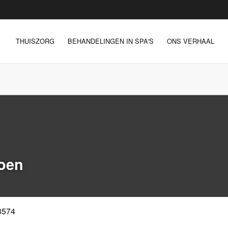
THUISZORG
BEHANDELINGEN IN SPA'S
ONS VERHAAL
koen
8574