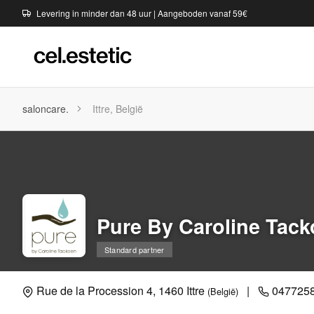
Levering in minder dan 48 uur | Aangeboden vanaf 59€
saloncare.
Ittre, België
Pure By Caroline Tac
Standard partner
Rue de la Procession 4, 1460 Ittre
|
047725
(België)