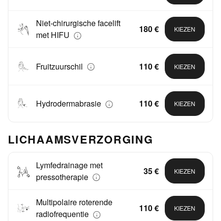
Niet-chirurgische facelift
180 €
KIEZEN
met HIFU
Fruitzuurschil
110 €
KIEZEN
Hydrodermabrasie
110 €
KIEZEN
LICHAAMSVERZORGING
Lymfedrainage met
35 €
KIEZEN
pressotherapie
Multipolaire roterende
110 €
KIEZEN
radiofrequentie