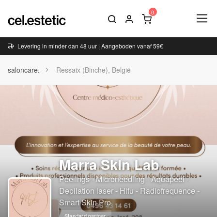
Levering in minder dan 48 uur | Aangeboden vanaf 59€
saloncare.
Ressaix (Binche), België
Marra Skin Lab
Peelings - Microneedling - Aquapeel -
Depilation laser - Hifu - Radiofrequence -
Smart Skin Pro
Standard partner