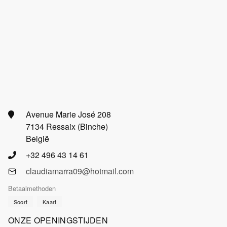
Avenue Marie José 208
7134 Ressaix (Binche)
België
+32 496 43 14 61
claudiamarra09@hotmail.com
Betaalmethoden
Soort
Kaart
ONZE OPENINGSTIJDEN