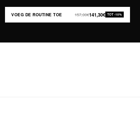
141,30€
VOEG DE ROUTINE TOE
157,00€
TOT -10%