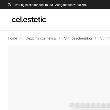
Levering in minder dan 48 uur | Aangeboden vanaf 59€
Home
Gezichts cosmetica
SPF bescherming
Sun P