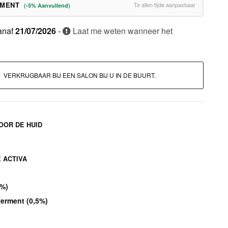
EMENT
Te allen tijde aanpasbaar
(-5% Aanvullend)
anaf
21/07/2026
-
Laat me weten wanneer het
VERKRIJGBAAR BIJ EEN SALON BIJ U IN DE BUURT.
OOR DE HUID
 ACTIVA
5%)
ferment (0,5%)