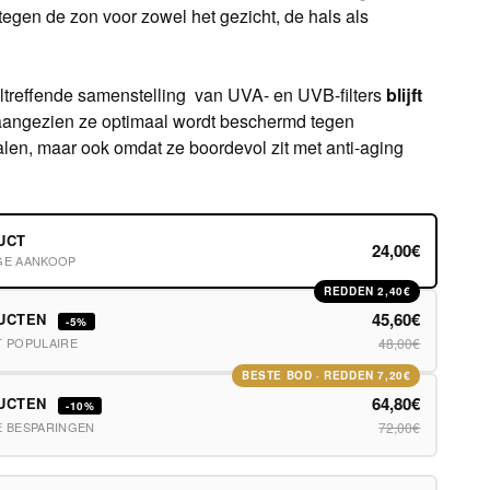
tegen de zon voor zowel het gezicht, de hals als
ltreffende samenstelling van UVA- en UVB-filters
blijft
aangezien ze optimaal wordt beschermd tegen
alen, maar ook omdat ze boordevol zit met anti-aging
UCT
24,00€
GE AANKOOP
REDDEN 2,40€
45,60€
DUCTEN
-5%
T POPULAIRE
48,00€
BESTE BOD · REDDEN 7,20€
64,80€
DUCTEN
-10%
E BESPARINGEN
72,00€