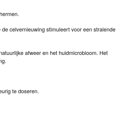
chermen.
ze de celvernieuwing stimuleert voor een stralende
natuurlijke afweer en het huidmicrobioom. Het
ng.
urig te doseren.