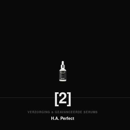
[2]
VERZORGING & GEAVANCEERDE SERUMS
H.A. Perfect