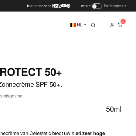
Klantenservice
winkel
Professionals
NL
ROTECT 50+
 Zonnecrème SPF 50+.
ennisgeving
50ml
necrème van Celestetic biedt uw huid
zeer hoge