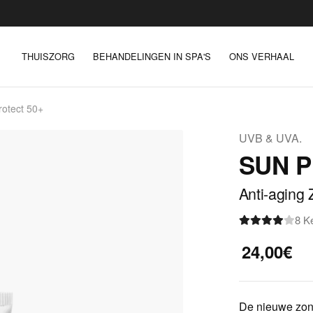
THUISZORG
BEHANDELINGEN IN SPA'S
ONS VERHAAL
rotect 50+
UVB & UVA.
SUN P
Anti-aging
8 K
24,00€
De nieuwe zon