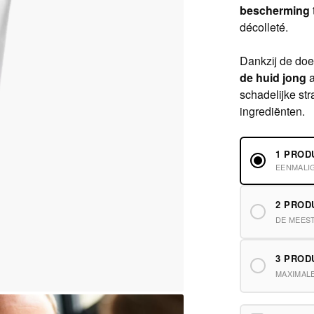
bescherming
décolleté.
Dankzij de doe
de huid jong
schadelijke str
ingrediënten.
1 PROD
EENMALI
2 PRO
DE MEES
3 PRO
MAXIMAL