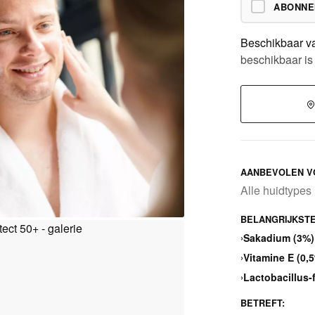
ABONN
Beschikbaar v
beschikbaar is
AANBEVOLEN V
Alle huidtypes
BELANGRIJKSTE
›
Sakadium (3%)
›
Vitamine E (0,
›
Lactobacillus-
BETREFT: