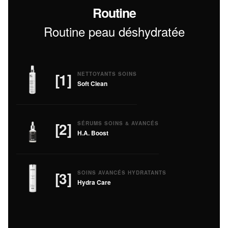
Routine
Routine peau déshydratée
[1]
NETTOYANTS SOINS
Soft Clean
[2]
SÉRUMS SOINS & AVANCÉS
H.A. Boost
[3]
SOINS AVANCÉS HYDRATANTS
Hydra Care