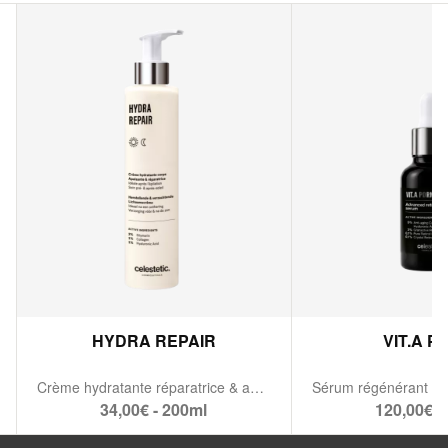
HYDRA REPAIR
VIT.A P
Crème hydratante réparatrice & apaisante
34,00€ - 200ml
120,00€ -