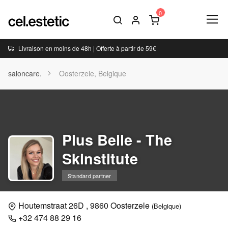
Livraison en moins de 48h | Offerte à partir de 59€
saloncare.
Oosterzele, Belgique
Plus Belle - The
Skinstitute
Standard partner
Houtemstraat 26D , 9860 Oosterzele
(Belgique)
+32 474 88 29 16